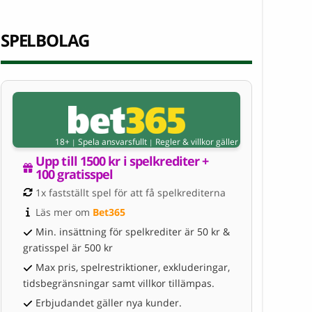
SPELBOLAG
18+
Spela ansvarsfullt
Regler & villkor gäller
|
|
Upp till 1500 kr i spelkrediter + 
100 gratisspel
1x fastställt spel för att få spelkrediterna
Läs mer om 
Bet365
Min. insättning för spelkrediter är 50 kr &
gratisspel är 500 kr
Max pris, spelrestriktioner, exkluderingar,
tidsbegränsningar samt villkor tillämpas.
Erbjudandet gäller nya kunder.