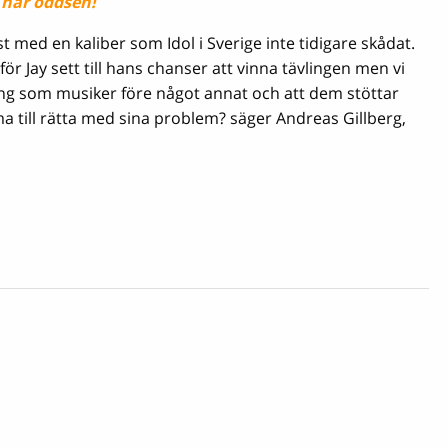
 har oddsen!
ist med en kaliber som Idol i Sverige inte tidigare skådat.
för Jay sett till hans chanser att vinna tävlingen men vi
lang som musiker före något annat och att dem stöttar
till rätta med sina problem? säger Andreas Gillberg,