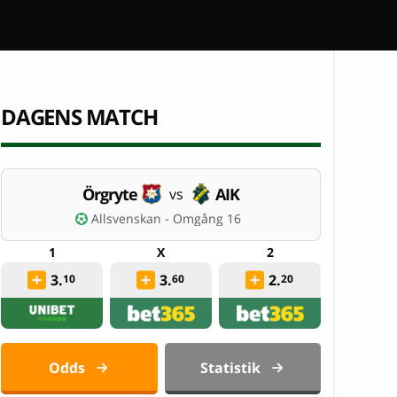
DAGENS MATCH
Örgryte
AIK
vs
Allsvenskan - Omgång 16
3.
3.
2.
10
60
20
Odds
Statistik