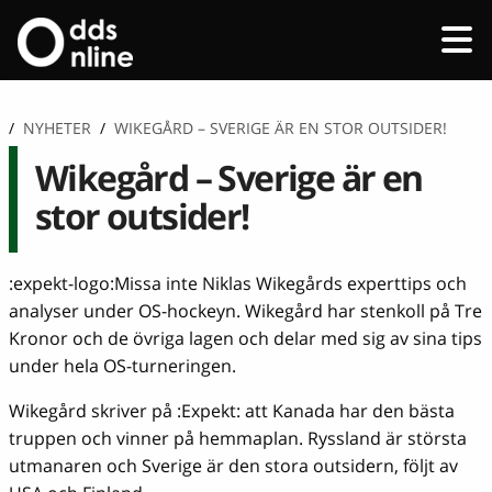
/
NYHETER
/
WIKEGÅRD – SVERIGE ÄR EN STOR OUTSIDER!
Wikegård – Sverige är en
stor outsider!
:expekt-logo:Missa inte Niklas Wikegårds experttips och
analyser under OS-hockeyn. Wikegård har stenkoll på Tre
Kronor och de övriga lagen och delar med sig av sina tips
under hela OS-turneringen.
Wikegård skriver på :Expekt: att Kanada har den bästa
truppen och vinner på hemmaplan. Ryssland är största
utmanaren och Sverige är den stora outsidern, följt av