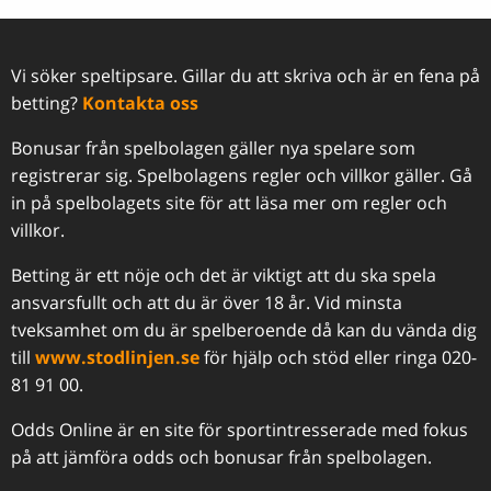
Vi söker speltipsare. Gillar du att skriva och är en fena på
betting?
Kontakta oss
Bonusar från spelbolagen gäller nya spelare som
registrerar sig. Spelbolagens regler och villkor gäller. Gå
in på spelbolagets site för att läsa mer om regler och
villkor.
Betting är ett nöje och det är viktigt att du ska spela
ansvarsfullt och att du är över 18 år. Vid minsta
tveksamhet om du är spelberoende då kan du vända dig
till
www.stodlinjen.se
för hjälp och stöd eller ringa 020-
81 91 00.
Odds Online är en site för sportintresserade med fokus
på att jämföra odds och bonusar från spelbolagen.