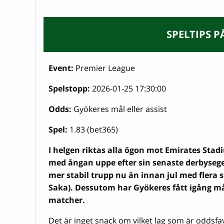
SPELTIPS P
Event:
Premier League
Spelstopp:
2026-01-25 17:30:00
Odds:
Gyökeres mål eller assist
Spel:
1.83 (bet365)
I helgen riktas alla ögon mot Emirates Stad
med ångan uppe efter sin senaste derbysege
mer stabil trupp nu än innan jul med flera st
Saka). Dessutom har Gyökeres fått igång m
matcher.
Det är inget snack om vilket lag som är oddsfa