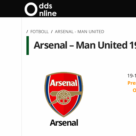
/
FOTBOLL
/
ARSENAL - MAN UNITED
Arsenal – Man United 19
19-
Pre
O
Arsenal