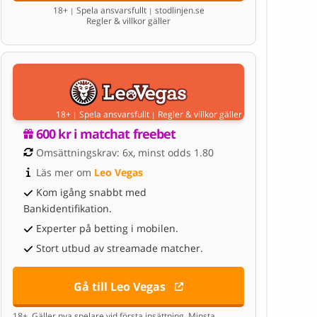
18+
Spela ansvarsfullt
stodlinjen.se
|
|
Regler & villkor gäller
18+
Spela ansvarsfullt
Regler & villkor gäller
|
|
600 kr i matchat freebet
Omsättningskrav: 6x, minst odds 1.80
Läs mer om 
Leo Vegas
Kom igång snabbt med
Bankidentifikation.
Experter på betting i mobilen.
Stort utbud av streamade matcher.
Gå till Leo Vegas
18+. Gäller nya spelare vid första insättning. Minsta