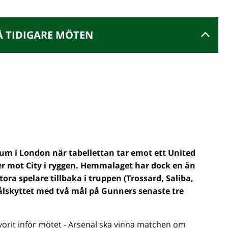
Å TIDIGARE MÖTEN
ium i London när tabellettan tar emot ett United
r mot City i ryggen. Hemmalaget har dock en än
ora spelare tillbaka i truppen (Trossard, Saliba,
ålskyttet med två mål på Gunners senaste tre
vorit inför mötet - Arsenal ska vinna matchen om