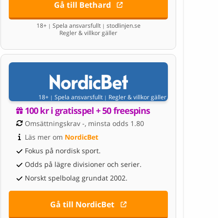
Gå till Bethard
18+
Spela ansvarsfullt
stodlinjen.se
|
|
Regler & villkor gäller
18+
Spela ansvarsfullt
Regler & villkor gäller
|
|
100 kr i gratisspel + 50 freespins
Omsättningskrav -, minsta odds 1.80
Läs mer om 
NordicBet
Fokus på nordisk sport.
Odds på lägre divisioner och serier.
Norskt spelbolag grundat 2002.
Gå till NordicBet