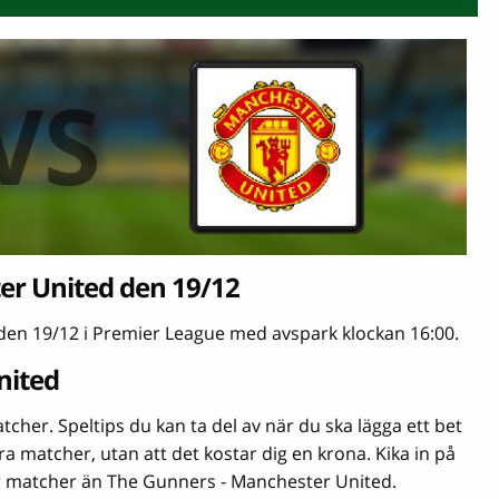
er United den 19/12
en 19/12 i Premier League med avspark klockan 16:00.
nited
tcher. Speltips du kan ta del av när du ska lägga ett bet
 matcher, utan att det kostar dig en krona. Kika in på
fler matcher än The Gunners - Manchester United.