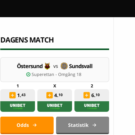
DAGENS MATCH
Östersund
Sundsvall
vs
Superettan - Omgång 18
1.
4.
6.
43
10
10
Odds
Statistik