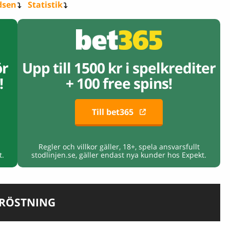
dsen
Statistik
ör
Upp till 1500 kr i spelkrediter
!
+ 100 free spins!
Till bet365
Regler och villkor gäller, 18+, spela ansvarsfullt
t.
stodlinjen.se, gäller endast nya kunder hos Expekt.
RÖSTNING