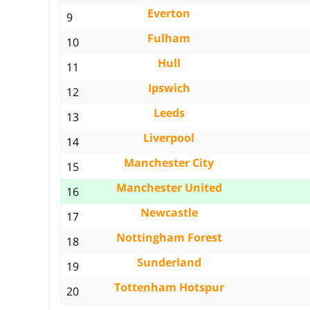
Everton
9
Fulham
10
Hull
11
Ipswich
12
Leeds
13
Liverpool
14
Manchester City
15
Manchester United
16
Newcastle
17
Nottingham Forest
18
Sunderland
19
Tottenham Hotspur
20