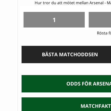
Hur tror du att mötet mellan Arsenal - M
1
Rösta fö
BÄSTA MATCHODDSEN
ODDS FÖR ARSENA
MATCHFAKT