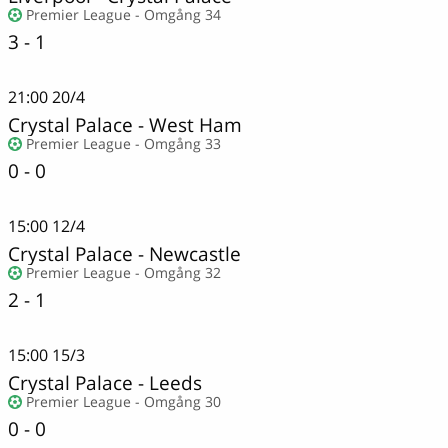
Premier League - Omgång 34
3 - 1
21:00
20/4
Crystal Palace
-
West Ham
Premier League - Omgång 33
0 - 0
15:00
12/4
Crystal Palace
-
Newcastle
Premier League - Omgång 32
2 - 1
15:00
15/3
Crystal Palace
-
Leeds
Premier League - Omgång 30
0 - 0