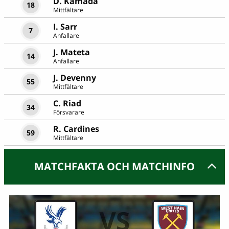
D. Kamada
18
Mittfältare
I. Sarr
7
Anfallare
J. Mateta
14
Anfallare
J. Devenny
55
Mittfältare
C. Riad
34
Försvarare
R. Cardines
59
Mittfältare
MATCHFAKTA OCH MATCHINFO