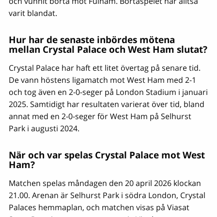
och vunnit borta mot Fulham. Bortaspelet har alltså
varit blandat.
Hur har de senaste inbördes mötena
mellan Crystal Palace och West Ham slutat?
Crystal Palace har haft ett litet övertag på senare tid.
De vann höstens ligamatch mot West Ham med 2-1
och tog även en 2-0-seger på London Stadium i januari
2025. Samtidigt har resultaten varierat över tid, bland
annat med en 2-0-seger för West Ham på Selhurst
Park i augusti 2024.
När och var spelas Crystal Palace mot West
Ham?
Matchen spelas måndagen den 20 april 2026 klockan
21.00. Arenan är Selhurst Park i södra London, Crystal
Palaces hemmaplan, och matchen visas på Viasat