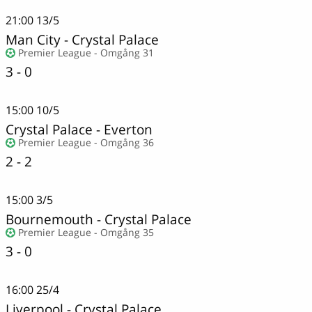
21:00
13/5
Man City
-
Crystal Palace
Premier League - Omgång 31
3 - 0
15:00
10/5
Crystal Palace
-
Everton
Premier League - Omgång 36
2 - 2
15:00
3/5
Bournemouth
-
Crystal Palace
Premier League - Omgång 35
3 - 0
16:00
25/4
Liverpool
-
Crystal Palace