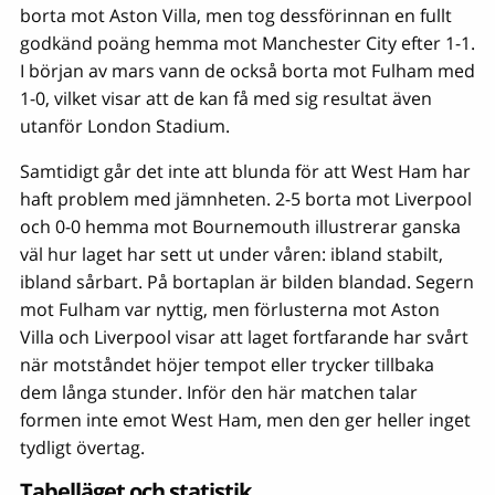
borta mot Aston Villa, men tog dessförinnan en fullt
godkänd poäng hemma mot Manchester City efter 1-1.
I början av mars vann de också borta mot Fulham med
1-0, vilket visar att de kan få med sig resultat även
utanför London Stadium.
Samtidigt går det inte att blunda för att West Ham har
haft problem med jämnheten. 2-5 borta mot Liverpool
och 0-0 hemma mot Bournemouth illustrerar ganska
väl hur laget har sett ut under våren: ibland stabilt,
ibland sårbart. På bortaplan är bilden blandad. Segern
mot Fulham var nyttig, men förlusterna mot Aston
Villa och Liverpool visar att laget fortfarande har svårt
när motståndet höjer tempot eller trycker tillbaka
dem långa stunder. Inför den här matchen talar
formen inte emot West Ham, men den ger heller inget
tydligt övertag.
Tabelläget och statistik