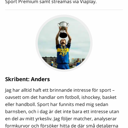
Sport Premium samt streamas via Viaplay.
Skribent:
Anders
Jag har alltid haft ett brinnande intresse för sport –
oavsett om det handlar om fotboll, ishockey, basket
eller handboll. Sport har funnits med mig sedan
barnsben, och i dag är det inte bara ett intresse utan
en del av mitt yrkesliv. Jag följer matcher, analyserar
formkurvor och försöker hitta de där små detaljerna