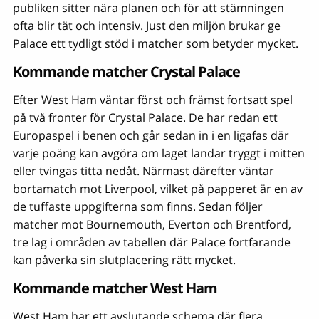
publiken sitter nära planen och för att stämningen
ofta blir tät och intensiv. Just den miljön brukar ge
Palace ett tydligt stöd i matcher som betyder mycket.
Kommande matcher Crystal Palace
Efter West Ham väntar först och främst fortsatt spel
på två fronter för Crystal Palace. De har redan ett
Europaspel i benen och går sedan in i en ligafas där
varje poäng kan avgöra om laget landar tryggt i mitten
eller tvingas titta nedåt. Närmast därefter väntar
bortamatch mot Liverpool, vilket på papperet är en av
de tuffaste uppgifterna som finns. Sedan följer
matcher mot Bournemouth, Everton och Brentford,
tre lag i områden av tabellen där Palace fortfarande
kan påverka sin slutplacering rätt mycket.
Kommande matcher West Ham
West Ham har ett avslutande schema där flera