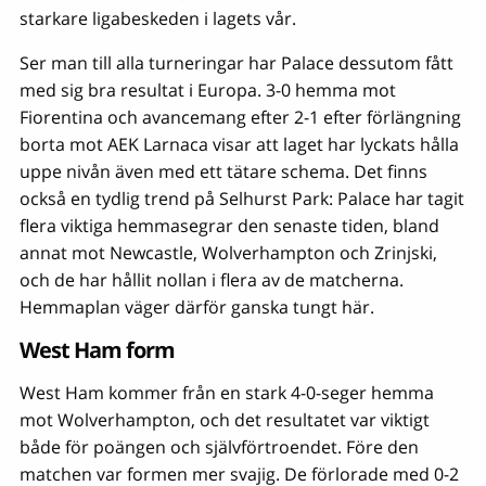
starkare ligabeskeden i lagets vår.
Ser man till alla turneringar har Palace dessutom fått
med sig bra resultat i Europa. 3-0 hemma mot
Fiorentina och avancemang efter 2-1 efter förlängning
borta mot AEK Larnaca visar att laget har lyckats hålla
uppe nivån även med ett tätare schema. Det finns
också en tydlig trend på Selhurst Park: Palace har tagit
flera viktiga hemmasegrar den senaste tiden, bland
annat mot Newcastle, Wolverhampton och Zrinjski,
och de har hållit nollan i flera av de matcherna.
Hemmaplan väger därför ganska tungt här.
West Ham form
West Ham kommer från en stark 4-0-seger hemma
mot Wolverhampton, och det resultatet var viktigt
både för poängen och självförtroendet. Före den
matchen var formen mer svajig. De förlorade med 0-2