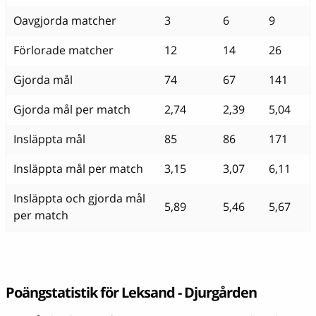
Oavgjorda matcher
3
6
9
Förlorade matcher
12
14
26
Gjorda mål
74
67
141
Gjorda mål per match
2,74
2,39
5,04
Insläppta mål
85
86
171
Insläppta mål per match
3,15
3,07
6,11
Insläppta och gjorda mål
5,89
5,46
5,67
per match
Poängstatistik för Leksand - Djurgården