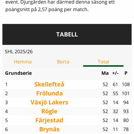
event. Djurgården har därmed denna säsong ett
poängsnitt på 2,57 poäng per match.
TABELL
SHL 2025/26
Hemma
Borta
Total
Grundserie
Ma
+/-
P
Skellefteå
1
52
61
108
Frölunda
2
52
55
101
Växjö Lakers
3
52
14
94
Rögle
4
52
32
93
Färjestad
5
52
14
80
Brynäs
6
52
11
78