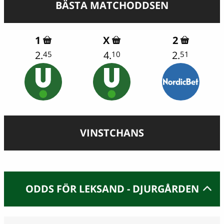
BÄSTA MATCHODDSEN
1
X
2
2.
4.
2.
45
10
51
VINSTCHANS
ODDS FÖR LEKSAND - DJURGÅRDEN