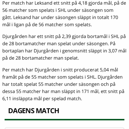
Per match har Leksand ett snitt på 4,18 gjorda mål, på de
56 matcher som spelats i SHL under säsongen som
gått. Leksand har under säsongen släppt in totalt 170
mål i ligan på de 56 matcher som spelats.
Djurgården har ett snitt på 2,39 gjorda bortamål i SHL på
de 28 bortamatcher man spelat under säsongen. På
bortaplan har Djurgården i genomsnitt släppt in 3,07 mål
på de 28 bortamatcher man spelat.
Per match har Djurgården i snitt producerat 5,04 mål
framåt på de 55 matcher som spelats i SHL. Djurgården
har totalt spelat 55 matcher under säsongen och på
dessa 55 matcher har man släppt in 171 mål, ett snitt på
6,11 insläppta mål per spelad match.
DAGENS MATCH