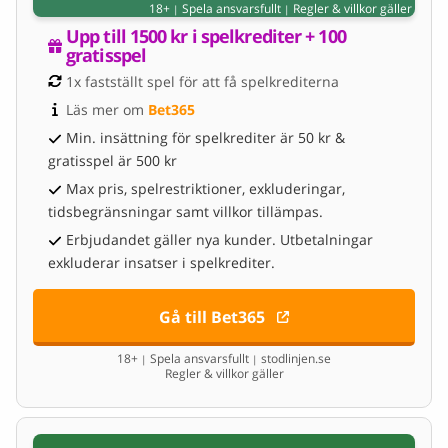
18+
Spela ansvarsfullt
Regler & villkor gäller
|
|
Upp till 1500 kr i spelkrediter + 100 
gratisspel
1x fastställt spel för att få spelkrediterna
Läs mer om 
Bet365
Min. insättning för spelkrediter är 50 kr &
gratisspel är 500 kr
Max pris, spelrestriktioner, exkluderingar,
tidsbegränsningar samt villkor tillämpas.
Erbjudandet gäller nya kunder. Utbetalningar
exkluderar insatser i spelkrediter.
Gå till Bet365
18+
Spela ansvarsfullt
stodlinjen.se
|
|
Regler & villkor gäller