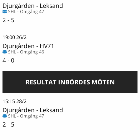
Djurgården
-
Leksand
SHL - Omgång 47
2 - 5
19:00
26/2
Djurgården
-
HV71
SHL - Omgång 46
4 - 0
RESULTAT INBÖRDES MÖTEN
15:15
28/2
Djurgården
-
Leksand
SHL - Omgång 47
2 - 5