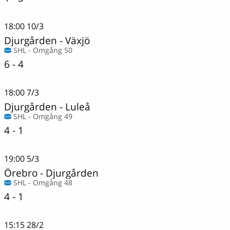
18:00
10/3
Djurgården
-
Växjö
SHL - Omgång 50
6 - 4
18:00
7/3
Djurgården
-
Luleå
SHL - Omgång 49
4 - 1
19:00
5/3
Örebro
-
Djurgården
SHL - Omgång 48
4 - 1
15:15
28/2