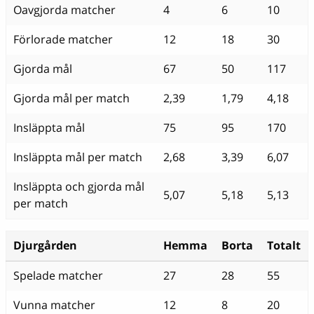
Oavgjorda matcher
4
6
10
Förlorade matcher
12
18
30
Gjorda mål
67
50
117
Gjorda mål per match
2,39
1,79
4,18
Insläppta mål
75
95
170
Insläppta mål per match
2,68
3,39
6,07
Insläppta och gjorda mål
5,07
5,18
5,13
per match
Djurgården
Hemma
Borta
Totalt
Spelade matcher
27
28
55
Vunna matcher
12
8
20