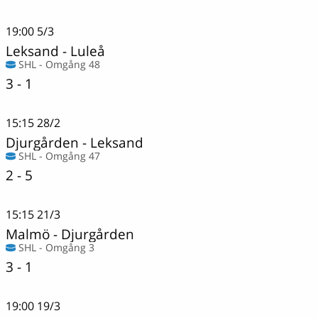
19:00
5/3
Leksand
-
Luleå
SHL - Omgång 48
3 - 1
15:15
28/2
Djurgården
-
Leksand
SHL - Omgång 47
2 - 5
15:15
21/3
Malmö
-
Djurgården
SHL - Omgång 3
3 - 1
19:00
19/3