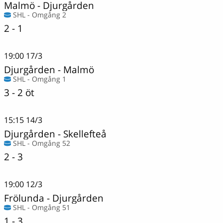
Malmö
-
Djurgården
SHL - Omgång 2
2 - 1
19:00
17/3
Djurgården
-
Malmö
SHL - Omgång 1
3 - 2 öt
15:15
14/3
Djurgården
-
Skellefteå
SHL - Omgång 52
2 - 3
19:00
12/3
Frölunda
-
Djurgården
SHL - Omgång 51
1 - 3