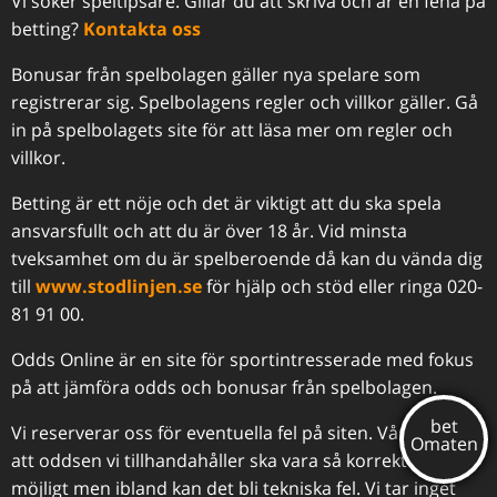
Vi söker speltipsare. Gillar du att skriva och är en fena på
betting?
Kontakta oss
Bonusar från spelbolagen gäller nya spelare som
registrerar sig. Spelbolagens regler och villkor gäller. Gå
in på spelbolagets site för att läsa mer om regler och
villkor.
Betting är ett nöje och det är viktigt att du ska spela
ansvarsfullt och att du är över 18 år. Vid minsta
tveksamhet om du är spelberoende då kan du vända dig
till
www.stodlinjen.se
för hjälp och stöd eller ringa 020-
81 91 00.
Odds Online är en site för sportintresserade med fokus
på att jämföra odds och bonusar från spelbolagen.
Vi reserverar oss för eventuella fel på siten. Vårt mål är
att oddsen vi tillhandahåller ska vara så korrekta som
möjligt men ibland kan det bli tekniska fel. Vi tar inget