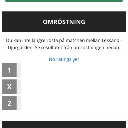
OMRÖSTNING
Du kan inte längre rösta på matchen mellan Leksand -
Djurgården. Se resultatet från omröstningen nedan.
No ratings yet
1
X
2