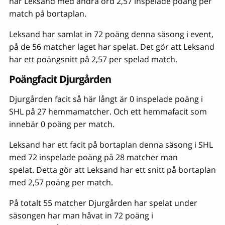
har Leksand med andra ord 2,57 inspelade poäng per
match på bortaplan.
Leksand har samlat in 72 poäng denna säsong i event,
på de 56 matcher laget har spelat. Det gör att Leksand
har ett poängsnitt på 2,57 per spelad match.
Poängfacit Djurgården
Djurgården facit så här långt är 0 inspelade poäng i
SHL på 27 hemmamatcher. Och ett hemmafacit som
innebär 0 poäng per match.
Leksand har ett facit på bortaplan denna säsong i SHL
med 72 inspelade poäng på 28 matcher man
spelat. Detta gör att Leksand har ett snitt på bortaplan
med 2,57 poäng per match.
På totalt 55 matcher Djurgården har spelat under
säsongen har man håvat in 72 poäng i