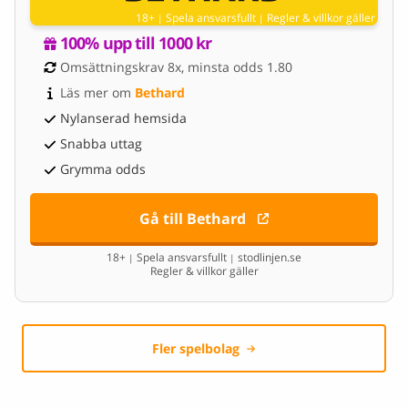
18+
Spela ansvarsfullt
Regler & villkor gäller
|
|
100% upp till 1000 kr
Omsättningskrav 8x, minsta odds 1.80
Läs mer om 
Bethard
Nylanserad hemsida
Snabba uttag
Grymma odds
Gå till Bethard
18+
Spela ansvarsfullt
stodlinjen.se
|
|
Regler & villkor gäller
Fler spelbolag