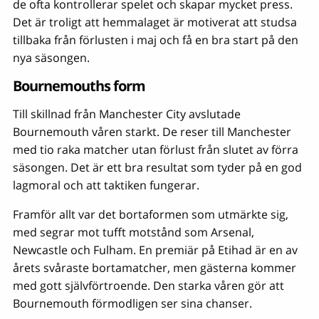
de ofta kontrollerar spelet och skapar mycket press.
Det är troligt att hemmalaget är motiverat att studsa
tillbaka från förlusten i maj och få en bra start på den
nya säsongen.
Bournemouths form
Till skillnad från Manchester City avslutade
Bournemouth våren starkt. De reser till Manchester
med tio raka matcher utan förlust från slutet av förra
säsongen. Det är ett bra resultat som tyder på en god
lagmoral och att taktiken fungerar.
Framför allt var det bortaformen som utmärkte sig,
med segrar mot tufft motstånd som Arsenal,
Newcastle och Fulham. En premiär på Etihad är en av
årets svåraste bortamatcher, men gästerna kommer
med gott självförtroende. Den starka våren gör att
Bournemouth förmodligen ser sina chanser.