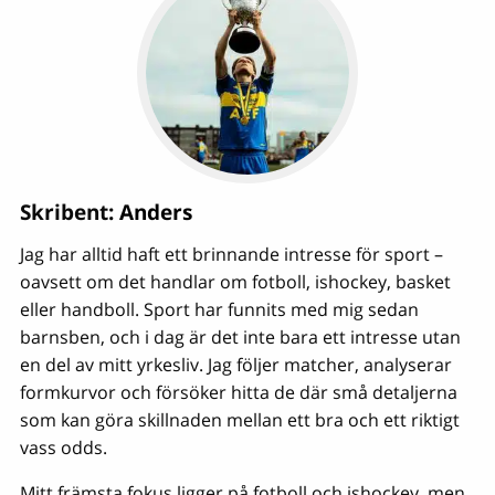
Skribent:
Anders
Jag har alltid haft ett brinnande intresse för sport –
oavsett om det handlar om fotboll, ishockey, basket
eller handboll. Sport har funnits med mig sedan
barnsben, och i dag är det inte bara ett intresse utan
en del av mitt yrkesliv. Jag följer matcher, analyserar
formkurvor och försöker hitta de där små detaljerna
som kan göra skillnaden mellan ett bra och ett riktigt
vass odds.
Mitt främsta fokus ligger på fotboll och ishockey, men