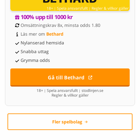
18+
Spela ansvarsfullt
Regler & villkor gäller
|
|
100% upp till 1000 kr
Omsättningskrav 8x, minsta odds 1.80
Läs mer om 
Bethard
Nylanserad hemsida
Snabba uttag
Grymma odds
Gå till Bethard
18+
Spela ansvarsfullt
stodlinjen.se
|
|
Regler & villkor gäller
Fler spelbolag