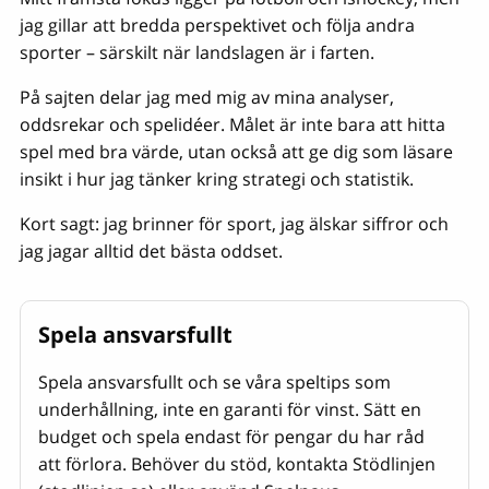
jag gillar att bredda perspektivet och följa andra
sporter – särskilt när landslagen är i farten.
På sajten delar jag med mig av mina analyser,
oddsrekar och spelidéer. Målet är inte bara att hitta
spel med bra värde, utan också att ge dig som läsare
insikt i hur jag tänker kring strategi och statistik.
Kort sagt: jag brinner för sport, jag älskar siffror och
jag jagar alltid det bästa oddset.
Spela ansvarsfullt
Spela ansvarsfullt och se våra speltips som
underhållning, inte en garanti för vinst. Sätt en
budget och spela endast för pengar du har råd
att förlora. Behöver du stöd, kontakta Stödlinjen