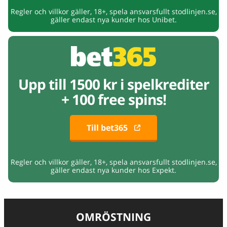
Regler och villkor gäller, 18+, spela ansvarsfullt stodlinjen.se,
gäller endast nya kunder hos Unibet.
Upp till 1500 kr i spelkrediter
+ 100 free spins!
Till bet365
Regler och villkor gäller, 18+, spela ansvarsfullt stodlinjen.se,
gäller endast nya kunder hos Expekt.
OMRÖSTNING