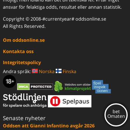
ansvar för felaktiga odds, resultat eller annan statistik.
Copyright © 2008-#currentyear# oddsonline.se
All Rights Reserved.
Om oddsonline.se
Kontakta oss
Integritetspolicy
Andra språk:
Norska
Finska
Senaste nyheter
Oddsen att Gianni Infantino avgår 2026