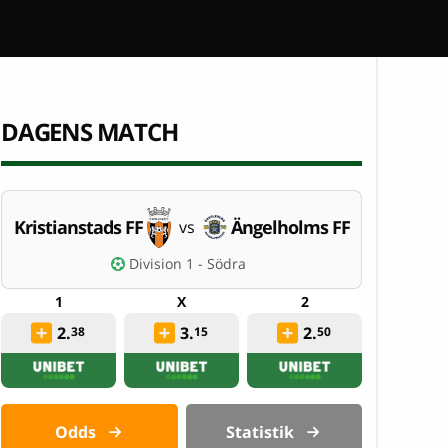
DAGENS MATCH
Kristianstads FF
Ängelholms FF
vs
Division 1 - Södra
2.
3.
2.
38
15
50
Odds
Statistik