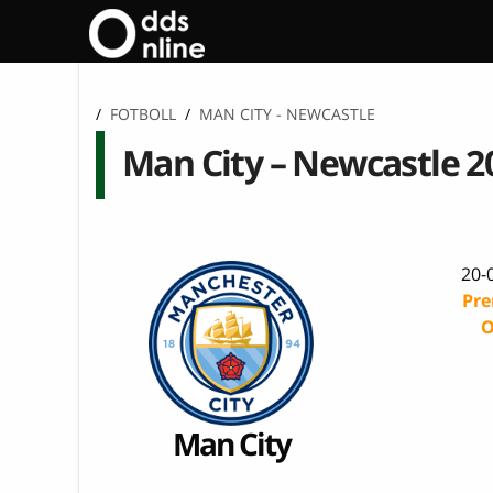
/
FOTBOLL
/
MAN CITY - NEWCASTLE
Man City – Newcastle 20
20-
Pre
O
Man City