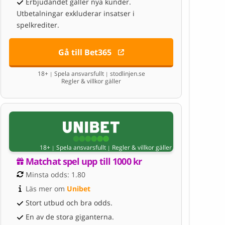
Erbjudandet gäller nya kunder.
Utbetalningar exkluderar insatser i
spelkrediter.
Gå till Bet365
18+
Spela ansvarsfullt
stodlinjen.se
|
|
Regler & villkor gäller
18+
Spela ansvarsfullt
Regler & villkor gäller
|
|
Matchat spel upp till 1000 kr
Minsta odds: 1.80
Läs mer om 
Unibet
Stort utbud och bra odds.
En av de stora giganterna.