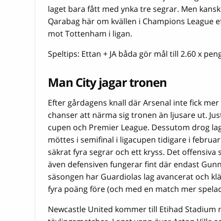
laget bara fått med ynka tre segrar. Men kansk
Qarabag här om kvällen i Champions League eft
mot Tottenham i ligan.
Speltips: Ettan + JA båda gör mål till 2.60 x pe
Man City jagar tronen
Efter gårdagens knall där Arsenal inte fick m
chanser att närma sig tronen än ljusare ut. Jus
cupen och Premier League. Dessutom drog lage
möttes i semifinal i ligacupen tidigare i febru
säkrat fyra segrar och ett kryss. Det offensiva
även defensiven fungerar fint där endast Gunne
säsongen har Guardiolas lag avancerat och klä
fyra poäng före (och med en match mer spelad
Newcastle United kommer till Etihad Stadium m