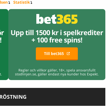
dsen
Statistik
ör
Upp till 1500 kr i spelkrediter
!
+ 100 free spins!
Till bet365
Regler och villkor gäller, 18+, spela ansvarsfullt
t.
stodlinjen.se, gäller endast nya kunder hos Expekt.
RÖSTNING