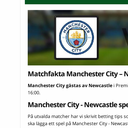
Matchfakta Manchester City – 
Manchester City gästas av Newcastle
i Prem
16:00.
Manchester City - Newcastle spe
På utvalda matcher har vi skrivit betting tips 
ska lägga ett spel på Manchester City - Newcast