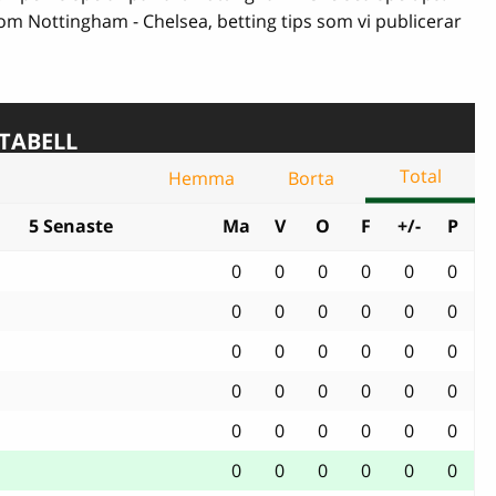
om Nottingham - Chelsea, betting tips som vi publicerar
TABELL
Total
Hemma
Borta
5 Senaste
Ma
V
O
F
+/-
P
0
0
0
0
0
0
0
0
0
0
0
0
0
0
0
0
0
0
0
0
0
0
0
0
0
0
0
0
0
0
0
0
0
0
0
0