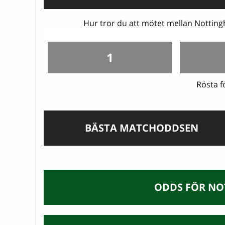
Hur tror du att mötet mellan Notting
1
Rösta fö
BÄSTA MATCHODDSEN
ODDS FÖR NO