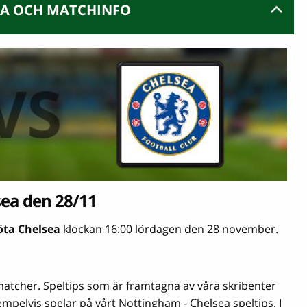
A OCH MATCHINFO
ea den 28/11
ta Chelsea
klockan 16:00 lördagen den 28 november.
 matcher. Speltips som är framtagna av våra skribenter
mpelvis spelar på vårt Nottingham - Chelsea speltips. I