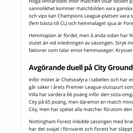
Höga vinnarodds inför matchen visar tecken på 
sannolikhet kommer matchbilden vara ganska s
och vips kan Champions League-platsen vara so
(fem bästa till CL) och hemmalaget sjua är Fore
Hemmaplan är fördel, men å anda sidan har No
slutet än vid inledningen av säsongen. Stryk m
faktorer som talar emot hemmaseger. Krysset kä
Avgörande duell på City Ground
Inför mötet är Chelseafyra i tabellen och har e
går säker i årets Premier League-slutspurt som
Villa har vardera 66 poäng inför den sista om
City på 65 poäng, men däremot en match min
City, men har spelat alla matcher förutom de
Nottingham Forest inledde säsongen med bravu
har det svajat i försvaret och Forest har släpp