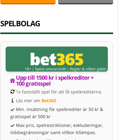
SPELBOLAG
18+
Spela ansvarsfullt
Regler & villkor gäller
|
|
Upp till 1500 kr i spelkrediter + 
100 gratisspel
1x fastställt spel för att få spelkrediterna
Läs mer om 
Bet365
Min. insättning för spelkrediter är 50 kr &
gratisspel är 500 kr
Max pris, spelrestriktioner, exkluderingar,
tidsbegränsningar samt villkor tillämpas.