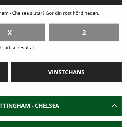
ham - Chelsea slutar? Gör din röst hörd nedan.
X
2
r att se resultat.
VINSTCHANS
TTINGHAM - CHELSEA