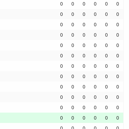
0
0
0
0
0
0
0
0
0
0
0
0
0
0
0
0
0
0
0
0
0
0
0
0
0
0
0
0
0
0
0
0
0
0
0
0
0
0
0
0
0
0
0
0
0
0
0
0
0
0
0
0
0
0
0
0
0
0
0
0
0
0
0
0
0
0
0
0
0
0
0
0
0
0
0
0
0
0