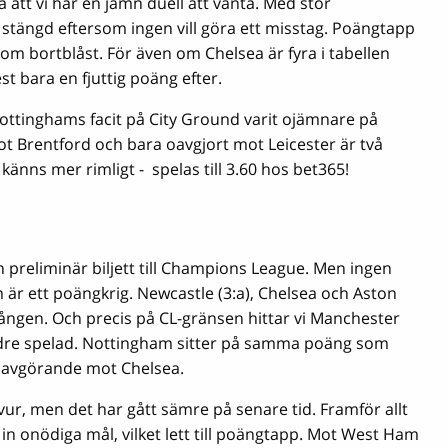
att vi har en jämn duell att vänta. Med stor
tängd eftersom ingen vill göra ett misstag. Poängtapp
m bortblåst. För även om Chelsea är fyra i tabellen
st bara en fjuttig poäng efter.
ttinghams facit på City Ground varit ojämnare på
ot Brentford och bara oavgjort mot Leicester är två
nns mer rimligt - spelas till 3.60 hos bet365!
n preliminär biljett till Champions League. Men ingen
 är ett poängkrig. Newcastle (3:a), Chelsea och Aston
gången. Och precis på CL-gränsen hittar vi Manchester
dre spelad. Nottingham sitter på samma poäng som
n avgörande mot Chelsea.
r, men det har gått sämre på senare tid. Framför allt
t in onödiga mål, vilket lett till poängtapp. Mot West Ham