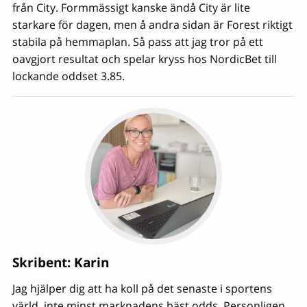
från City. Formmässigt kanske ändå City är lite
starkare för dagen, men å andra sidan är Forest riktigt
stabila på hemmaplan. Så pass att jag tror på ett
oavgjort resultat och spelar kryss hos NordicBet till
lockande oddset 3.85.
Skribent:
Karin
Jag hjälper dig att ha koll på det senaste i sportens
värld, inte minst marknadens bäst odds. Personligen