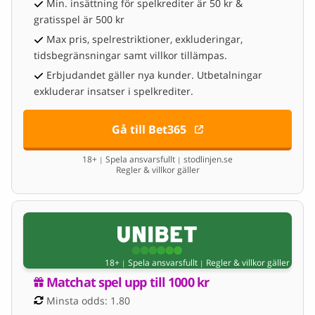
Min. insättning för spelkrediter är 50 kr &
gratisspel är 500 kr
Max pris, spelrestriktioner, exkluderingar,
tidsbegränsningar samt villkor tillämpas.
Erbjudandet gäller nya kunder. Utbetalningar
exkluderar insatser i spelkrediter.
Gå till Bet365
18+
Spela ansvarsfullt
stodlinjen.se
|
|
Regler & villkor gäller
18+
Spela ansvarsfullt
Regler & villkor gäller
|
|
Matchat spel upp till 1000 kr
Minsta odds: 1.80