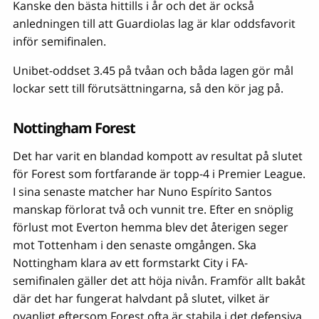
Kanske den bästa hittills i år och det är också
anledningen till att Guardiolas lag är klar oddsfavorit
inför semifinalen.
Unibet-oddset 3.45 på tvåan och båda lagen gör mål
lockar sett till förutsättningarna, så den kör jag på.
Nottingham Forest
Det har varit en blandad kompott av resultat på slutet
för Forest som fortfarande är topp-4 i Premier League.
I sina senaste matcher har Nuno Espírito Santos
manskap förlorat två och vunnit tre. Efter en snöplig
förlust mot Everton hemma blev det återigen seger
mot Tottenham i den senaste omgången. Ska
Nottingham klara av ett formstarkt City i FA-
semifinalen gäller det att höja nivån. Framför allt bakåt
där det har fungerat halvdant på slutet, vilket är
ovanligt eftersom Forest ofta är stabila i det defensiva.