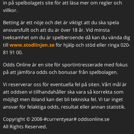
in på spelbolagets site för att läsa mer om regler och
villkor.
Betting är ett nöje och det är viktigt att du ska spela
ansvarsfullt och att du är över 18 år. Vid minsta
tveksamhet om du är spelberoende då kan du vända dig
till
www.stodlinjen.se
för hjälp och stöd eller ringa 020-
81 91 00.
Odds Online är en site för sportintresserade med fokus
på att jämföra odds och bonusar från spelbolagen.
Vi reserverar oss för eventuella fel på siten. Vårt mål är
att oddsen vi tillhandahåller ska vara så korrekta som
möjligt men ibland kan det bli tekniska fel. Vi tar inget
ansvar för felaktiga odds, resultat eller annan statistik.
Copyright © 2008-#currentyear# oddsonline.se
All Rights Reserved.