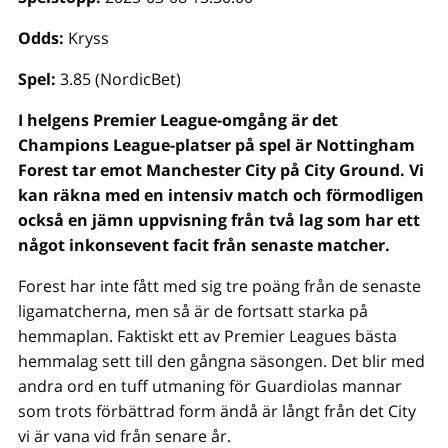
Odds:
Kryss
Spel:
3.85 (NordicBet)
I helgens Premier League-omgång är det
Champions League-platser på spel är Nottingham
Forest tar emot Manchester City på City Ground. Vi
kan räkna med en intensiv match och förmodligen
också en jämn uppvisning från två lag som har ett
något inkonsevent facit från senaste matcher.
Forest har inte fått med sig tre poäng från de senaste
ligamatcherna, men så är de fortsatt starka på
hemmaplan. Faktiskt ett av Premier Leagues bästa
hemmalag sett till den gångna säsongen. Det blir med
andra ord en tuff utmaning för Guardiolas mannar
som trots förbättrad form ändå är långt från det City
vi är vana vid från senare år.