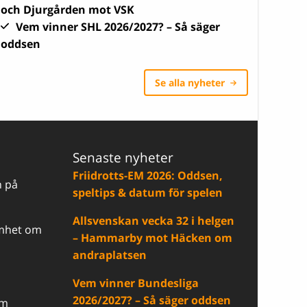
och Djurgården mot VSK
Vem vinner SHL 2026/2027? – Så säger
oddsen
Se alla nyheter
Senaste nyheter
Friidrotts-EM 2026: Oddsen,
n på
speltips & datum för spelen
Allsvenskan vecka 32 i helgen
samhet om
– Hammarby mot Häcken om
andraplatsen
Vem vinner Bundesliga
2026/2027? – Så säger oddsen
om