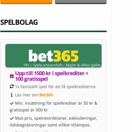
SPELBOLAG
18+
Spela ansvarsfullt
Regler & villkor gäller
|
|
Upp till 1500 kr i spelkrediter + 
100 gratisspel
1x fastställt spel för att få spelkrediterna
Läs mer om 
Bet365
Min. insättning för spelkrediter är 50 kr &
gratisspel är 500 kr
Max pris, spelrestriktioner, exkluderingar,
tidsbegränsningar samt villkor tillämpas.