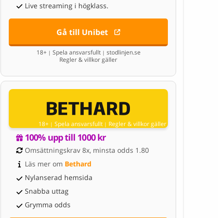
Live streaming i högklass.
Gå till Unibet
18+
Spela ansvarsfullt
stodlinjen.se
|
|
Regler & villkor gäller
18+
Spela ansvarsfullt
Regler & villkor gäller
|
|
100% upp till 1000 kr
Omsättningskrav 8x, minsta odds 1.80
Läs mer om 
Bethard
Nylanserad hemsida
Snabba uttag
Grymma odds