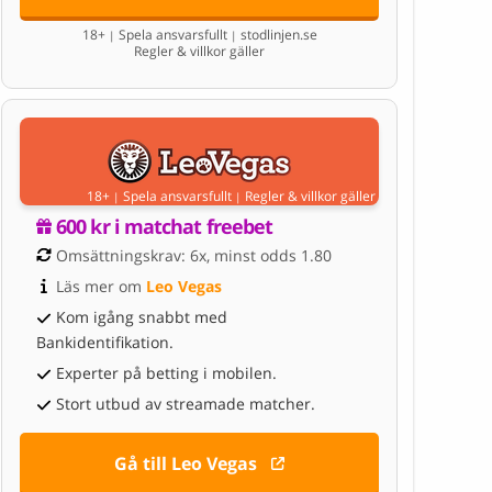
18+
Spela ansvarsfullt
stodlinjen.se
|
|
Regler & villkor gäller
18+
Spela ansvarsfullt
Regler & villkor gäller
|
|
600 kr i matchat freebet
Omsättningskrav: 6x, minst odds 1.80
Läs mer om 
Leo Vegas
Kom igång snabbt med
Bankidentifikation.
Experter på betting i mobilen.
Stort utbud av streamade matcher.
Gå till Leo Vegas