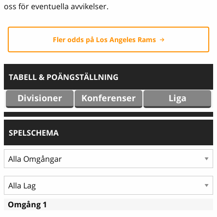
oss för eventuella avvikelser.
Fler odds på Los Angeles Rams
TABELL & POÄNGSTÄLLNING
Divisioner
Konferenser
Liga
SPELSCHEMA
Omgång 1