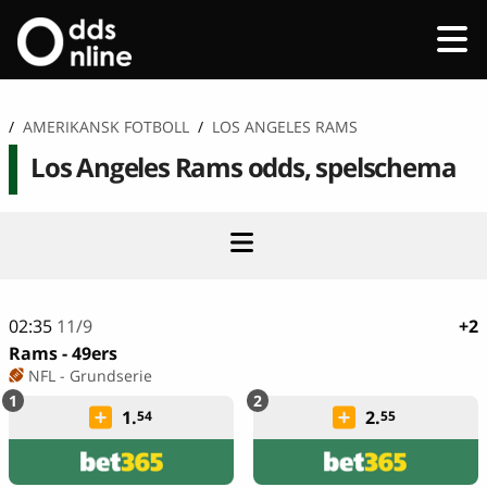
/
AMERIKANSK FOTBOLL
/
LOS ANGELES RAMS
Los Angeles Rams odds, spelschema
02:35
11/9
+2
Rams - 49ers
NFL - Grundserie
1.
2.
54
55