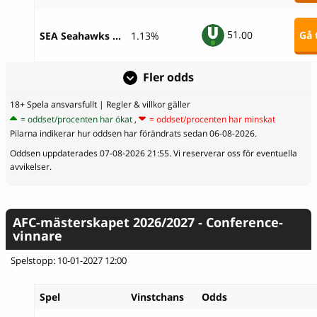
51.
00
Gå t
SEA Seahawks to beat BAL Ravens
1.13%
Fler odds
18+ Spela ansvarsfullt
| Regler & villkor gäller
= oddset/procenten har ökat
,
= oddset/procenten har minskat
Pilarna indikerar hur oddsen har förändrats sedan 06-08-2026.
Oddsen uppdaterades 07-08-2026 21:55. Vi reserverar oss för eventuella
avvikelser.
AFC-mästerskapet 2026/2027 - Conference-
vinnare
Spelstopp: 10-01-2027 12:00
Spel
Vinstchans
Odds