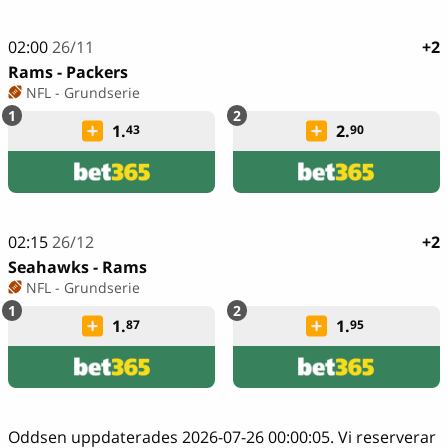
02:00
26/11
+2
Rams - Packers
NFL - Grundserie
1.
2.
43
90
02:15
26/12
+2
Seahawks - Rams
NFL - Grundserie
1.
1.
87
95
Oddsen uppdaterades 2026-07-26 00:00:05. Vi reserverar