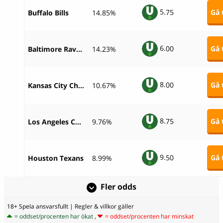
5.
75
Gå t
Buffalo Bills
14.85%
6.
00
Gå t
Baltimore Ravens
14.23%
8.
00
Gå t
Kansas City Chiefs
10.67%
8.
75
Gå t
Los Angeles Chargers
9.76%
9.
50
Gå t
Houston Texans
8.99%
Fler odds
18+ Spela ansvarsfullt
| Regler & villkor gäller
= oddset/procenten har ökat
,
= oddset/procenten har minskat