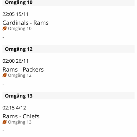
Omgång 10
22:05
15/11
Cardinals - Rams
Omgång 10
-
Omgång 12
02:00
26/11
Rams - Packers
Omgång 12
-
Omgång 13
02:15
4/12
Rams - Chiefs
Omgång 13
-