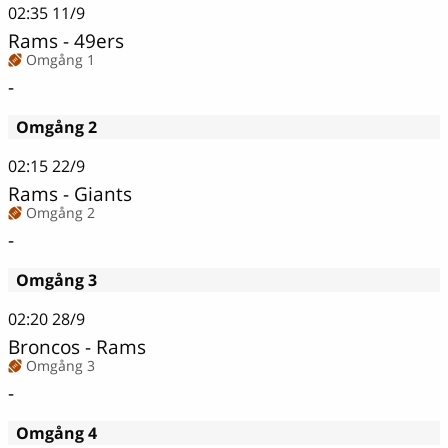
02:35
11/9
Rams - 49ers
Omgång 1
-
Omgång 2
02:15
22/9
Rams - Giants
Omgång 2
-
Omgång 3
02:20
28/9
Broncos - Rams
Omgång 3
-
Omgång 4