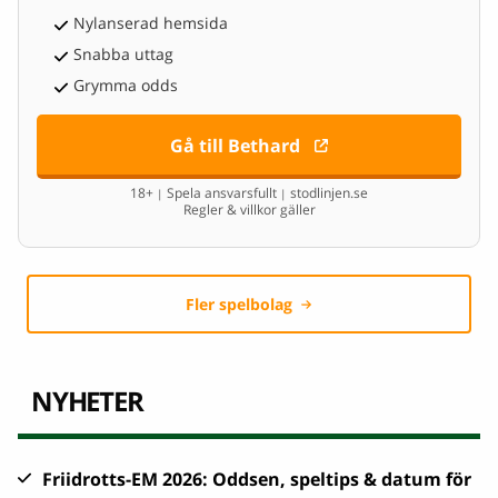
Nylanserad hemsida
Snabba uttag
Grymma odds
Gå till Bethard
18+
Spela ansvarsfullt
stodlinjen.se
|
|
Regler & villkor gäller
Fler spelbolag
NYHETER
Friidrotts-EM 2026: Oddsen, speltips & datum för