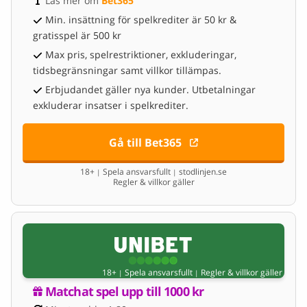
Läs mer om 
Bet365
Min. insättning för spelkrediter är 50 kr &
gratisspel är 500 kr
Max pris, spelrestriktioner, exkluderingar,
tidsbegränsningar samt villkor tillämpas.
Erbjudandet gäller nya kunder. Utbetalningar
exkluderar insatser i spelkrediter.
Gå till Bet365
18+
Spela ansvarsfullt
stodlinjen.se
|
|
Regler & villkor gäller
18+
Spela ansvarsfullt
Regler & villkor gäller
|
|
Matchat spel upp till 1000 kr