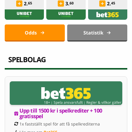
2.
3.
2.
65
60
45
Odds
Statistik
SPELBOLAG
18+
Spela ansvarsfullt
Regler & villkor gäller
|
|
Upp till 1500 kr i spelkrediter + 100 
gratisspel
1x fastställt spel för att få spelkrediterna