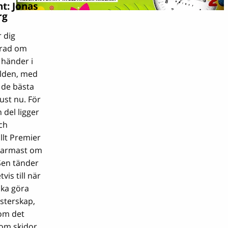
nt:
Jonas
rg
r dig
rad om
händer i
lden, med
 de bästa
ust nu. För
 del ligger
ch
llt Premier
varmast om
 Sen tänder
vis till när
ska göra
sterskap,
om det
om skidor,