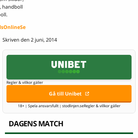
, handboll
oll.
sOnlineSe
Skriven den 2 juni, 2014
Regler & villkor gäller
Gå till Unibet
18+
Spela ansvarsfullt
stodlinjen.se
Regler & villkor gäller
|
|
DAGENS MATCH