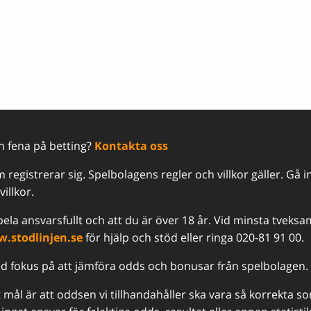
en fena på betting?
Kontakta oss
registrerar sig. Spelbolagens regler och villkor gäller. Gå i
illkor.
 spela ansvarsfullt och att du är över 18 år. Vid minsta tvek
.stodlinjen.se
för hjälp och stöd eller ringa 020-81 91 00.
ed fokus på att jämföra odds och bonusar från spelbolagen.
rt mål är att oddsen vi tillhandahåller ska vara så korrekta s