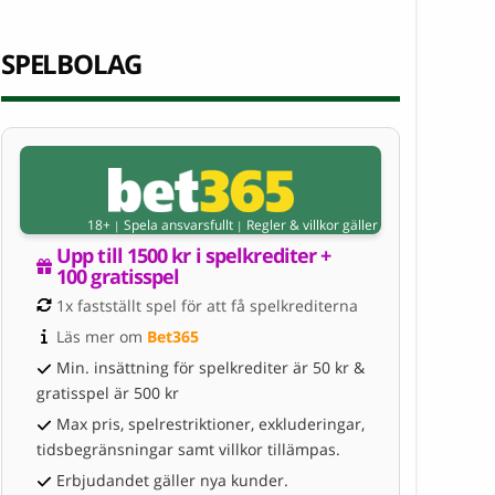
SPELBOLAG
18+
Spela ansvarsfullt
Regler & villkor gäller
|
|
Upp till 1500 kr i spelkrediter + 
100 gratisspel
1x fastställt spel för att få spelkrediterna
Läs mer om 
Bet365
Min. insättning för spelkrediter är 50 kr &
gratisspel är 500 kr
Max pris, spelrestriktioner, exkluderingar,
tidsbegränsningar samt villkor tillämpas.
Erbjudandet gäller nya kunder.