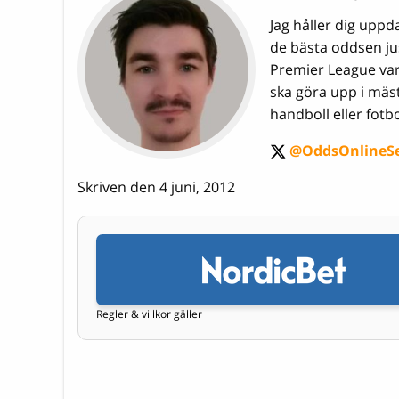
Jag håller dig upp
de bästa oddsen jus
Premier League varm
ska göra upp i mäs
handboll eller fotbo
@OddsOnlineS
twitter
Skriven den 4 juni, 2012
Regler & villkor gäller