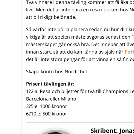
Två vinnare i denna tävling kommer att få åka o
live! Men det är inte bara en resa i potten hos 
att bli rikligt belönade.
Så varför inte börja planera redan nu hur din k
viktiga är att spelen måste avgöras senast den 1:
mästerskapet går också bra. Det innebär att även
innan start, så att du kan känna av själv när
Fot
det är inte stora pengar för att vinna en så fin o
Skapa konto hos Nordicbet
Priser i tävlingen är:
1?2:a: Resa och biljetter för två till Champions 
Barcelona eller Milano
3?5:e: 1000 kronor
6?10:e: 500 kronor
Skribent:
Jona