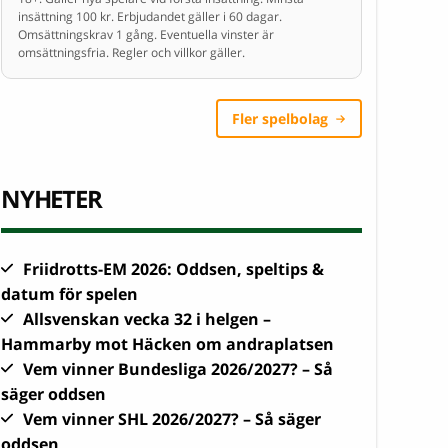
insättning 100 kr. Erbjudandet gäller i 60 dagar.
Omsättningskrav 1 gång. Eventuella vinster är
omsättningsfria. Regler och villkor gäller.
Fler spelbolag
NYHETER
Friidrotts-EM 2026: Oddsen, speltips &
datum för spelen
Allsvenskan vecka 32 i helgen –
Hammarby mot Häcken om andraplatsen
Vem vinner Bundesliga 2026/2027? – Så
säger oddsen
Vem vinner SHL 2026/2027? – Så säger
oddsen