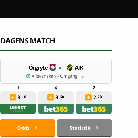
DAGENS MATCH
Örgryte
AIK
vs
Allsvenskan - Omgång 16
3.
3.
2.
10
60
20
Odds
Statistik