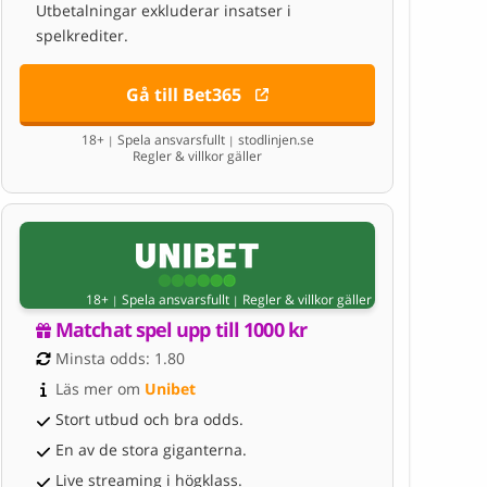
Utbetalningar exkluderar insatser i
spelkrediter.
Gå till Bet365
18+
Spela ansvarsfullt
stodlinjen.se
|
|
Regler & villkor gäller
18+
Spela ansvarsfullt
Regler & villkor gäller
|
|
Matchat spel upp till 1000 kr
Minsta odds: 1.80
Läs mer om 
Unibet
Stort utbud och bra odds.
En av de stora giganterna.
Live streaming i högklass.