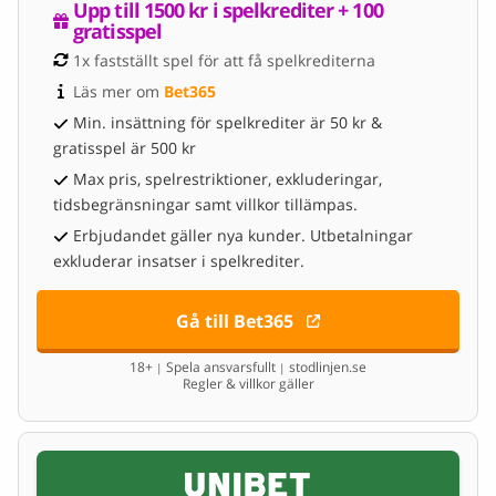
Upp till 1500 kr i spelkrediter + 100 
gratisspel
1x fastställt spel för att få spelkrediterna
Läs mer om 
Bet365
Min. insättning för spelkrediter är 50 kr &
gratisspel är 500 kr
Max pris, spelrestriktioner, exkluderingar,
tidsbegränsningar samt villkor tillämpas.
Erbjudandet gäller nya kunder. Utbetalningar
exkluderar insatser i spelkrediter.
Gå till Bet365
18+
Spela ansvarsfullt
stodlinjen.se
|
|
Regler & villkor gäller