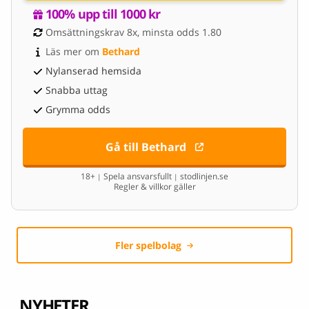
100% upp till 1000 kr
Omsättningskrav 8x, minsta odds 1.80
Läs mer om 
Bethard
Nylanserad hemsida
Snabba uttag
Grymma odds
Gå till Bethard
18+
Spela ansvarsfullt
stodlinjen.se
|
|
Regler & villkor gäller
Fler spelbolag
NYHETER