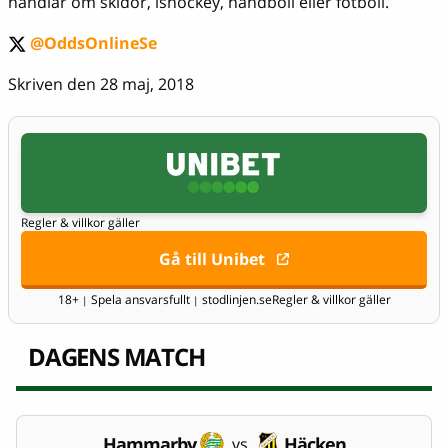
handlar om skidor, ishockey, handboll eller fotboll.
@OddsOnlineSe
twitter
Skriven den 28 maj, 2018
Regler & villkor gäller
Gå till Unibet
18+
Spela ansvarsfullt
stodlinjen.se
Regler & villkor gäller
|
|
DAGENS MATCH
Hammarby
Häcken
vs