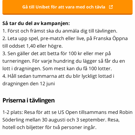
Gå till Unibet för att vara med och tävla
Så tar du del av kampanjen:
1. Först och främst ska du anmäla dig till tävlingen.
2. Leta upp spel, pre-match eller live, på Franska Öppna
till oddset 1,40 eller högre.
3. Sen gäller det att betta för 100 kr eller mer på
turneringen. För varje hundring du lägger så får du en
lott i dragningen. Som mest kan du få 100 lotter.
4. Håll sedan tummarna att du blir lyckligt lottad i
dragningen den 12 juni
Priserna i tävlingen
1-2 plats: Resa för att se US Open tillsammans med Robin
Söderling mellan 30 augusti och 3 september. Resa,
hotell och biljetter för två personer ingår.