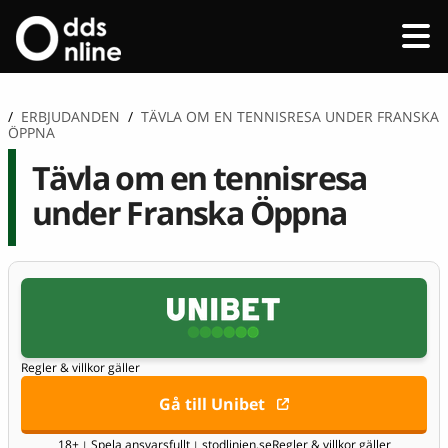
/
ERBJUDANDEN
/
TÄVLA OM EN TENNISRESA UNDER FRANSKA
ÖPPNA
Tävla om en tennisresa
under Franska Öppna
Regler & villkor gäller
Gå till Unibet
18+
Spela ansvarsfullt
stodlinjen.se
Regler & villkor gäller
|
|