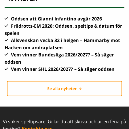
Oddsen att Gianni Infantino avgår 2026
Friidrotts-EM 2026: Oddsen, speltips & datum för
spelen
Allsvenskan vecka 32 i helgen – Hammarby mot
Häcken om andraplatsen
Vem vinner Bundesliga 2026/2027? – Så säger
oddsen
Vem vinner SHL 2026/2027? – Så säger oddsen
Se alla nyheter
Vi söker speltipsare. Gillar du att skriva och är en fena på
betting?
Kontakta oss