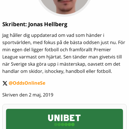
Skribent:
Jonas Hellberg
Jag håller dig uppdaterad om vad som händer i
sportvärlden, med fokus på de bästa oddsen just nu. För
min egen del ligger fotboll och framförallt Premier
League varmast om hjärtat. Sen tänder man givetvis till
när Sverige ska göra upp i mästerskap, oavsett om det
handlar om skidor, ishockey, handboll eller fotboll.
@OddsOnlineSe
twitter
Skriven den 2 maj, 2019