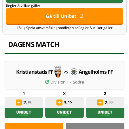
Regler & villkor gäller
Gå till Unibet
18+
Spela ansvarsfullt
stodlinjen.se
Regler & villkor gäller
|
|
DAGENS MATCH
Kristianstads FF
Ängelholms FF
vs
Division 1 - Södra
2.
3.
2.
38
15
50