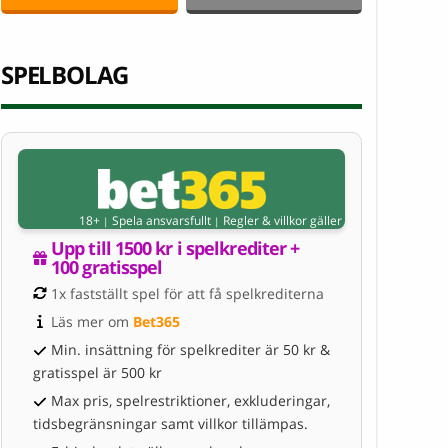
SPELBOLAG
18+
Spela ansvarsfullt
Regler & villkor gäller
|
|
Upp till 1500 kr i spelkrediter + 
100 gratisspel
1x fastställt spel för att få spelkrediterna
Läs mer om 
Bet365
Min. insättning för spelkrediter är 50 kr &
gratisspel är 500 kr
Max pris, spelrestriktioner, exkluderingar,
tidsbegränsningar samt villkor tillämpas.