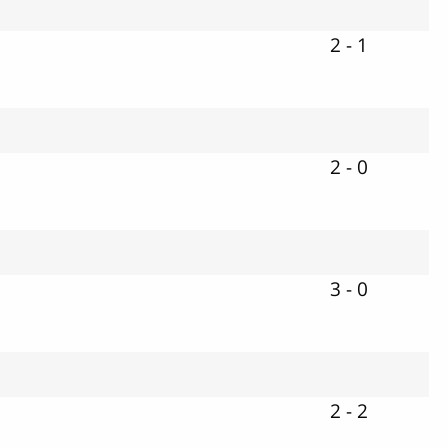
2 - 1
2 - 0
3 - 0
2 - 2