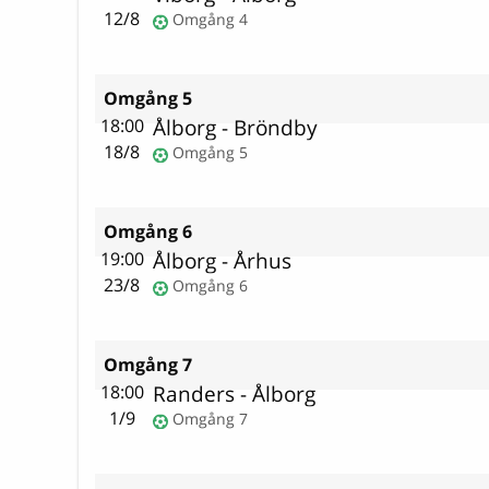
12/8
Omgång 4
Omgång 5
Ålborg
-
Bröndby
18:00
18/8
Omgång 5
Omgång 6
Ålborg
-
Århus
19:00
23/8
Omgång 6
Omgång 7
Randers
-
Ålborg
18:00
1/9
Omgång 7