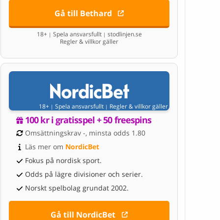
Gå till Bethard
18+
Spela ansvarsfullt
stodlinjen.se
|
|
Regler & villkor gäller
18+
Spela ansvarsfullt
Regler & villkor gäller
|
|
100 kr i gratisspel + 50 freespins
Omsättningskrav -, minsta odds 1.80
Läs mer om 
NordicBet
Fokus på nordisk sport.
Odds på lägre divisioner och serier.
Norskt spelbolag grundat 2002.
Gå till NordicBet