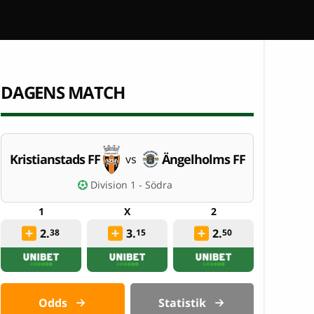
DAGENS MATCH
Kristianstads FF
Ängelholms FF
vs
Division 1 - Södra
2.
3.
2.
38
15
50
Odds
Statistik