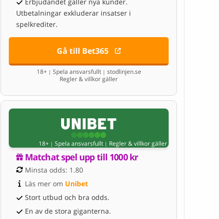
Erbjudandet gäller nya kunder.
Utbetalningar exkluderar insatser i
spelkrediter.
Gå till Bet365
18+
Spela ansvarsfullt
stodlinjen.se
|
|
Regler & villkor gäller
18+
Spela ansvarsfullt
Regler & villkor gäller
|
|
Matchat spel upp till 1000 kr
Minsta odds: 1.80
Läs mer om 
Unibet
Stort utbud och bra odds.
En av de stora giganterna.