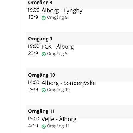
Omgång 8
Ålborg
-
Lyngby
19:00
13/9
Omgång 8
Omgång 9
FCK
-
Ålborg
19:00
23/9
Omgång 9
Omgång 10
Ålborg
-
Sönderjyske
14:00
29/9
Omgång 10
Omgång 11
Vejle - Ålborg
19:00
4/10
Omgång 11