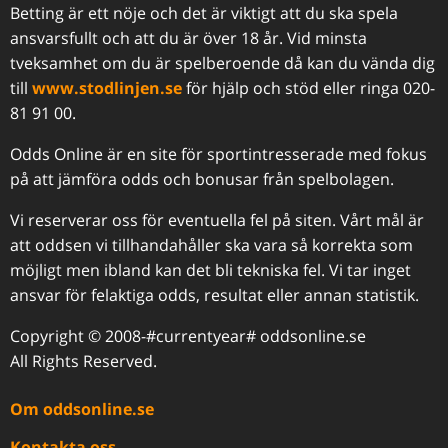
Betting är ett nöje och det är viktigt att du ska spela
ansvarsfullt och att du är över 18 år. Vid minsta
tveksamhet om du är spelberoende då kan du vända dig
till
www.stodlinjen.se
för hjälp och stöd eller ringa 020-
81 91 00.
Odds Online är en site för sportintresserade med fokus
på att jämföra odds och bonusar från spelbolagen.
Vi reserverar oss för eventuella fel på siten. Vårt mål är
att oddsen vi tillhandahåller ska vara så korrekta som
möjligt men ibland kan det bli tekniska fel. Vi tar inget
ansvar för felaktiga odds, resultat eller annan statistik.
Copyright © 2008-#currentyear# oddsonline.se
All Rights Reserved.
Om oddsonline.se
Kontakta oss