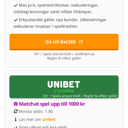
Max pris, spelrestriktioner, exkluderingar,
tidsbegränsningar samt villkor tillämpas.
Erbjudandet gäller nya kunder. Utbetalningar
exkluderar insatser i spelkrediter.
Gå till Bet365
18+
Spela ansvarsfullt
stodlinjen.se
|
|
Regler & villkor gäller
18+
Spela ansvarsfullt
Regler & villkor gäller
|
|
Matchat spel upp till 1000 kr
Minsta odds: 1.80
Läs mer om 
Unibet
Stort utbud och bra odds.