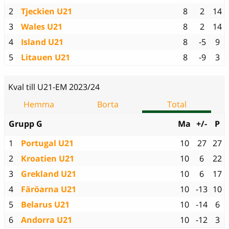
2
Tjeckien U21
8
2
14
3
Wales U21
8
2
14
4
Island U21
8
-5
9
5
Litauen U21
8
-9
3
Kval till U21-EM 2023/24
Hemma
Borta
Total
Grupp G
Ma
+/-
P
1
Portugal U21
10
27
27
2
Kroatien U21
10
6
22
3
Grekland U21
10
6
17
4
Färöarna U21
10
-13
10
5
Belarus U21
10
-14
6
6
Andorra U21
10
-12
3