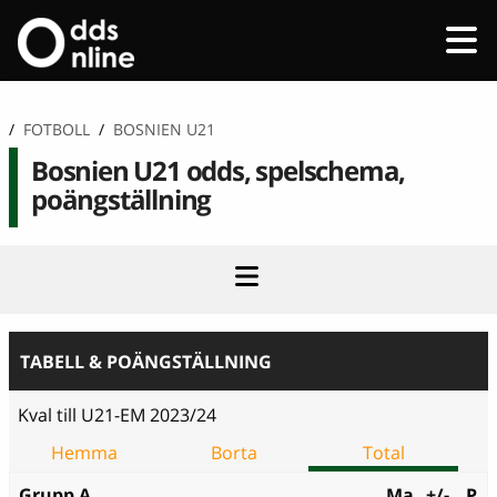
/
FOTBOLL
/
BOSNIEN U21
Bosnien U21 odds, spelschema,
poängställning
TABELL & POÄNGSTÄLLNING
Kval till U21-EM 2023/24
Hemma
Borta
Total
Grupp A
Ma
+/-
P