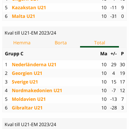
5
Kazakstan U21
10
-11
9
6
Malta U21
10
-31
0
Kval till U21-EM 2023/24
Hemma
Borta
Total
Grupp C
Ma
+/-
P
1
Nederländerna U21
10
29
30
2
Georgien U21
10
4
19
3
Sverige U21
10
15
17
4
Nordmakedonien U21
10
-7
12
5
Moldavien U21
10
-13
7
6
Gibraltar U21
10
-28
3
Kval till U21-EM 2023/24