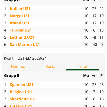
1
Italien U21
10
23
22
2
Norge U21
10
17
19
3
Irland U21
10
12
19
4
Turkiet U21
10
6
13
5
Lettland U21
10
-8
11
6
San Marino U21
10
-50
0
Kval till U21-EM 2023/24
Hemma
Borta
Total
Grupp B
Ma
+/-
P
1
Spanien U21
10
23
28
2
Belgien U21
10
7
19
3
Skottland U21
10
8
16
4
Ungern U21
10
4
16