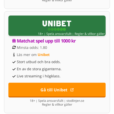
Regler & villkor gäller
18+
Spela ansvarsfullt
Regler & villkor gäller
|
|
Matchat spel upp till 1000 kr
Minsta odds: 1.80
Läs mer om 
Unibet
Stort utbud och bra odds.
En av de stora giganterna.
Live streaming i högklass.
Gå till Unibet
18+
Spela ansvarsfullt
stodlinjen.se
|
|
Regler & villkor gäller