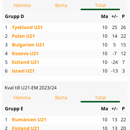
Hemma
Borta
Total
Grupp D
Ma
+/-
P
1
Tyskland U21
10
25
26
2
Polen U21
10
14
22
3
Bulgarien U21
10
5
15
4
Kosovo U21
10
-7
12
5
Estland U21
10
-24
7
6
Israel U21
10
-13
3
Kval till U21-EM 2023/24
Hemma
Borta
Total
Grupp E
Ma
+/-
P
1
Rumänien U21
10
13
22
2
Finland U21
10
13
20