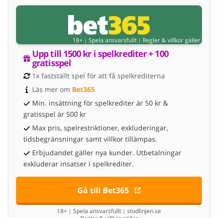
18+
Spela ansvarsfullt
Regler & villkor gäller
|
|
Upp till 1500 kr i spelkrediter + 100 
gratisspel
1x fastställt spel för att få spelkrediterna
Läs mer om 
Bet365
Min. insättning för spelkrediter är 50 kr &
gratisspel är 500 kr
Max pris, spelrestriktioner, exkluderingar,
tidsbegränsningar samt villkor tillämpas.
Erbjudandet gäller nya kunder. Utbetalningar
exkluderar insatser i spelkrediter.
Gå till Bet365
18+
Spela ansvarsfullt
stodlinjen.se
|
|