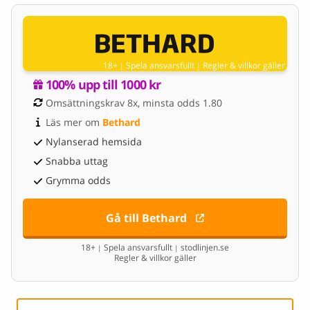
18+
Spela ansvarsfullt
Regler & villkor gäller
|
|
100% upp till 1000 kr
Omsättningskrav 8x, minsta odds 1.80
Läs mer om 
Bethard
Nylanserad hemsida
Snabba uttag
Grymma odds
Gå till Bethard
18+
Spela ansvarsfullt
stodlinjen.se
|
|
Regler & villkor gäller