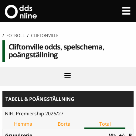
/
FOTBOLL
/
CLIFTONVILLE
Cliftonville odds, spelschema,
poängställning
TABELL & POÄNGSTÄLLNING
NIFL Premiership 2026/27
Hemma
Borta
Total
Grundserie
Ma
+/-
P