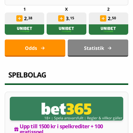
2.
3.
2.
38
15
50
Odds
Statistik
SPELBOLAG
18+
Spela ansvarsfullt
Regler & villkor gäller
|
|
Upp till 1500 kr i spelkrediter + 100 
gratisspel