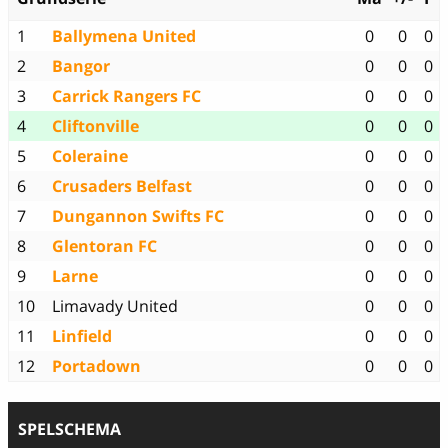
1
Ballymena United
0
0
0
2
Bangor
0
0
0
3
Carrick Rangers FC
0
0
0
4
Cliftonville
0
0
0
5
Coleraine
0
0
0
6
Crusaders Belfast
0
0
0
7
Dungannon Swifts FC
0
0
0
8
Glentoran FC
0
0
0
9
Larne
0
0
0
10
Limavady United
0
0
0
11
Linfield
0
0
0
12
Portadown
0
0
0
SPELSCHEMA