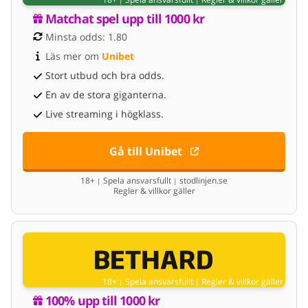
Matchat spel upp till 1000 kr
Minsta odds: 1.80
Läs mer om 
Unibet
Stort utbud och bra odds.
En av de stora giganterna.
Live streaming i högklass.
Gå till Unibet
18+
Spela ansvarsfullt
stodlinjen.se
|
|
Regler & villkor gäller
18+
Spela ansvarsfullt
Regler & villkor gäller
|
|
100% upp till 1000 kr