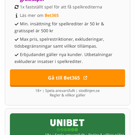
1x fastställt spel för att få spelkrediterna
Läs mer om 
Bet365
Min. insättning för spelkrediter är 50 kr &
gratisspel är 500 kr
Max pris, spelrestriktioner, exkluderingar,
tidsbegränsningar samt villkor tillämpas.
Erbjudandet gäller nya kunder. Utbetalningar
exkluderar insatser i spelkrediter.
Gå till Bet365
18+
Spela ansvarsfullt
stodlinjen.se
|
|
Regler & villkor gäller
18+
Spela ansvarsfullt
Regler & villkor gäller
|
|