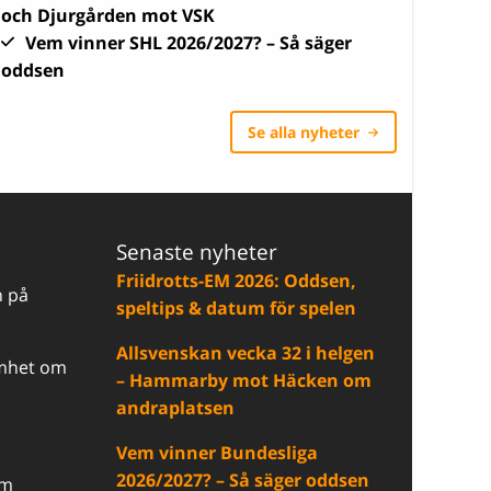
och Djurgården mot VSK
Vem vinner SHL 2026/2027? – Så säger
oddsen
Se alla nyheter
Senaste nyheter
Friidrotts-EM 2026: Oddsen,
n på
speltips & datum för spelen
Allsvenskan vecka 32 i helgen
samhet om
– Hammarby mot Häcken om
andraplatsen
Vem vinner Bundesliga
2026/2027? – Så säger oddsen
om