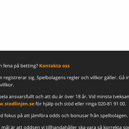
en fena på betting?
Kontakta oss
registrerar sig. Spelbolagens regler och villkor gäller. Gå i
illkor.
 spela ansvarsfullt och att du är över 18 år. Vid minsta tvek
.stodlinjen.se
för hjälp och stöd eller ringa 020-81 91 00.
ed fokus på att jämföra odds och bonusar från spelbolagen.
rt mål är att oddsen vi tillhandahåller ska vara så korrekta s