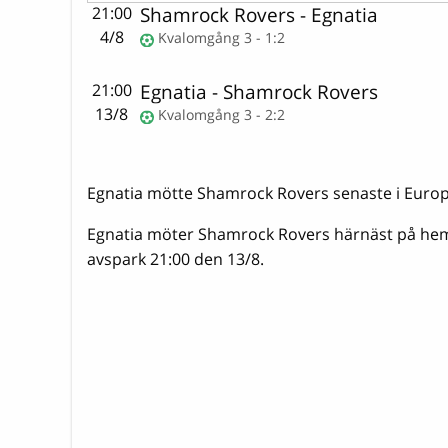
Shamrock Rovers
-
Egnatia
21:00
4/8
Kvalomgång 3 - 1:2
Egnatia - Shamrock Rovers
21:00
13/8
Kvalomgång 3 - 2:2
Egnatia mötte Shamrock Rovers senaste i Europ
Egnatia möter Shamrock Rovers härnäst på he
avspark 21:00 den 13/8.