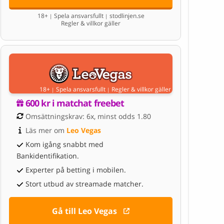
18+
Spela ansvarsfullt
stodlinjen.se
|
|
Regler & villkor gäller
18+
Spela ansvarsfullt
Regler & villkor gäller
|
|
600 kr i matchat freebet
Omsättningskrav: 6x, minst odds 1.80
Läs mer om 
Leo Vegas
Kom igång snabbt med
Bankidentifikation.
Experter på betting i mobilen.
Stort utbud av streamade matcher.
Gå till Leo Vegas