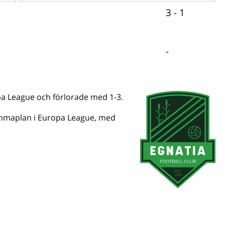
3 - 1
-
a League och förlorade med 1-3.
mmaplan i Europa League, med