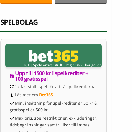
SPELBOLAG
18+
Spela ansvarsfullt
Regler & villkor gäller
|
|
Upp till 1500 kr i spelkrediter + 
100 gratisspel
1x fastställt spel för att få spelkrediterna
Läs mer om 
Bet365
Min. insättning för spelkrediter är 50 kr &
gratisspel är 500 kr
Max pris, spelrestriktioner, exkluderingar,
tidsbegränsningar samt villkor tillämpas.