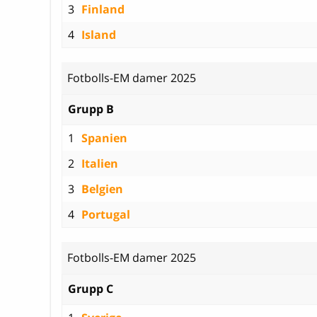
3
Finland
4
Island
Fotbolls-EM damer 2025
Grupp B
1
Spanien
2
Italien
3
Belgien
4
Portugal
Fotbolls-EM damer 2025
Grupp C