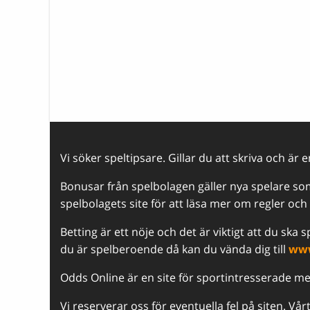
Vi söker speltipsare. Gillar du att skriva och är 
Bonusar från spelbolagen gäller nya spelare som 
spelbolagets site för att läsa mer om regler och v
Betting är ett nöje och det är viktigt att du ska
du är spelberoende då kan du vända dig till
www
Odds Online är en site för sportintresserade m
Vi reserverar oss för eventuella fel på siten. Vå