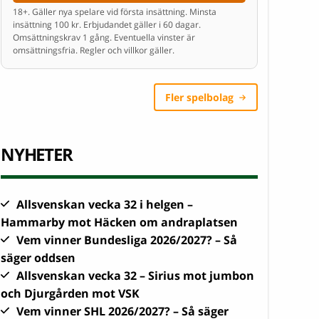
18+. Gäller nya spelare vid första insättning. Minsta
insättning 100 kr. Erbjudandet gäller i 60 dagar.
Omsättningskrav 1 gång. Eventuella vinster är
omsättningsfria. Regler och villkor gäller.
Fler spelbolag
NYHETER
Allsvenskan vecka 32 i helgen –
Hammarby mot Häcken om andraplatsen
Vem vinner Bundesliga 2026/2027? – Så
säger oddsen
Allsvenskan vecka 32 – Sirius mot jumbon
och Djurgården mot VSK
Vem vinner SHL 2026/2027? – Så säger