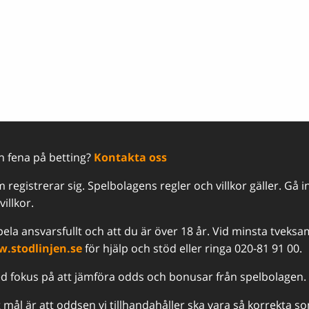
en fena på betting?
Kontakta oss
registrerar sig. Spelbolagens regler och villkor gäller. Gå i
illkor.
 spela ansvarsfullt och att du är över 18 år. Vid minsta tvek
.stodlinjen.se
för hjälp och stöd eller ringa 020-81 91 00.
ed fokus på att jämföra odds och bonusar från spelbolagen.
rt mål är att oddsen vi tillhandahåller ska vara så korrekta s