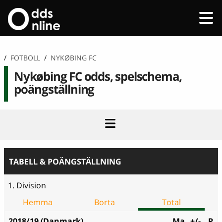
/
FOTBOLL
/
NYKØBING FC
Nykøbing FC odds, spelschema,
poängställning
TABELL & POÄNGSTÄLLNING
1. Division
Hemma
Borta
Total
2018/19 (Danmark)
Ma
+/-
P