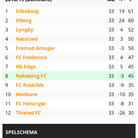
1
Silkeborg
33
19
61
2
Viborg
33
24
60
3
Lyngby
33
4
52
4
Næstved
33
3
50
5
Fremad Amager
33
-3
50
6
FC Fredericia
33
4
47
7
Hb Köge
33
5
45
8
Nykøbing FC
33
-3
45
9
FC Roskilde
33
-9
35
10
Hvidovre
33
-10
35
11
FC Helsingør
33
-8
31
12
Thisted FC
33
-26
30
SPELSCHEMA