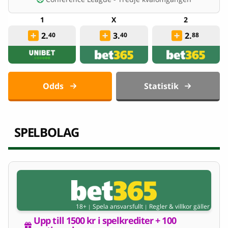
2.
3.
2.
40
40
88
Odds
Statistik
SPELBOLAG
18+
Spela ansvarsfullt
Regler & villkor gäller
|
|
Upp till 1500 kr i spelkrediter + 100 