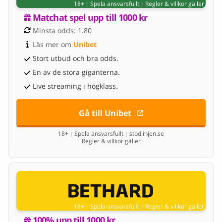
18+
Spela ansvarsfullt
Regler & villkor gäller
|
|
Matchat spel upp till 1000 kr
Minsta odds: 1.80
Läs mer om 
Unibet
Stort utbud och bra odds.
En av de stora giganterna.
Live streaming i högklass.
Gå till Unibet
18+
Spela ansvarsfullt
stodlinjen.se
|
|
Regler & villkor gäller
18+
Spela ansvarsfullt
Regler & villkor gäller
|
|
100% upp till 1000 kr