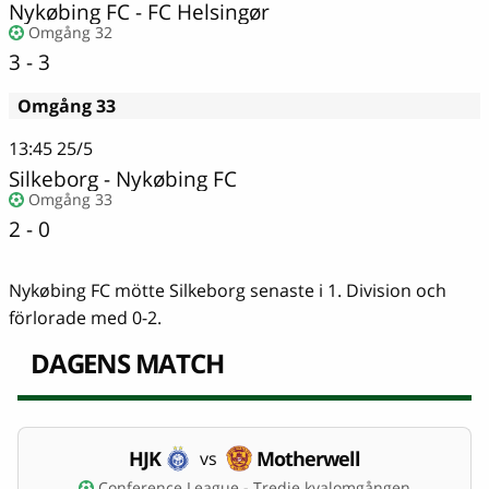
Nykøbing FC - FC Helsingør
Omgång 32
3 - 3
Omgång 33
13:45
25/5
Silkeborg
-
Nykøbing FC
Omgång 33
2 - 0
Nykøbing FC mötte Silkeborg senaste i 1. Division och
förlorade med 0-2.
DAGENS MATCH
HJK
Motherwell
vs
Conference League - Tredje kvalomgången