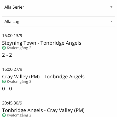
16:00
13/9
Steyning Town - Tonbridge Angels
Kvalomgång 2
2 - 2
16:00
27/9
Cray Valley (PM) - Tonbridge Angels
Kvalomgång 3
0 - 0
20:45
30/9
Tonbridge Angels
-
Cray Valley (PM)
Kvalomgång 2