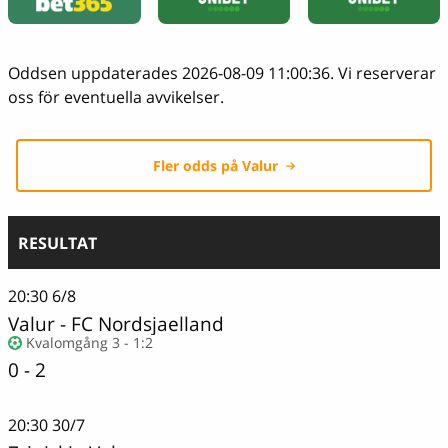
Oddsen uppdaterades 2026-08-09 11:00:36. Vi reserverar
oss för eventuella avvikelser.
Fler odds på Valur
RESULTAT
20:30
6/8
Valur
-
FC Nordsjaelland
Kvalomgång 3 - 1:2
0 - 2
20:30
30/7