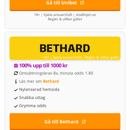
Gå till Unibet
18+
Spela ansvarsfullt
stodlinjen.se
|
|
Regler & villkor gäller
18+
Spela ansvarsfullt
Regler & villkor gäller
|
|
100% upp till 1000 kr
Omsättningskrav 8x, minsta odds 1.80
Läs mer om 
Bethard
Nylanserad hemsida
Snabba uttag
Grymma odds
Gå till Bethard