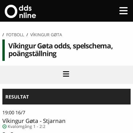
/
FOTBOLL
/
VÍKINGUR GØTA
Víkingur Gøta odds, spelschema,
poängställning
RESULTAT
19:00
16/7
Víkingur Gøta
-
Stjarnan
Kvalomgång 1 - 2:2