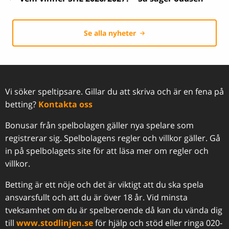
Se alla nyheter
Vi söker speltipsare. Gillar du att skriva och är en fena på
betting?
Kontakta oss
Bonusar från spelbolagen gäller nya spelare som
registrerar sig. Spelbolagens regler och villkor gäller. Gå
in på spelbolagets site för att läsa mer om regler och
villkor.
Betting är ett nöje och det är viktigt att du ska spela
ansvarsfullt och att du är över 18 år. Vid minsta
tveksamhet om du är spelberoende då kan du vända dig
till
www.stodlinjen.se
för hjälp och stöd eller ringa 020-