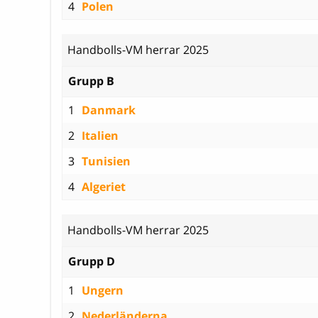
4
Polen
Handbolls-VM herrar 2025
Grupp B
1
Danmark
2
Italien
3
Tunisien
4
Algeriet
Handbolls-VM herrar 2025
Grupp D
1
Ungern
2
Nederländerna