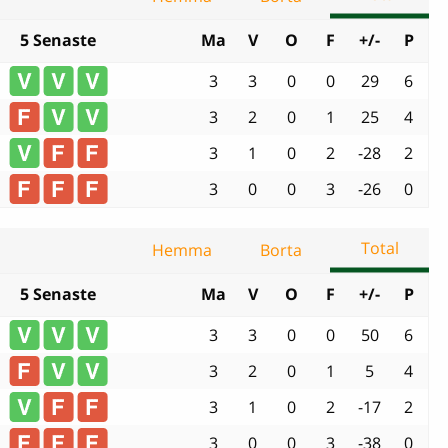
5 Senaste
Ma
V
O
F
+/-
P
3
3
0
0
29
6
3
2
0
1
25
4
3
1
0
2
-28
2
3
0
0
3
-26
0
Total
Hemma
Borta
5 Senaste
Ma
V
O
F
+/-
P
3
3
0
0
50
6
3
2
0
1
5
4
3
1
0
2
-17
2
3
0
0
3
-38
0