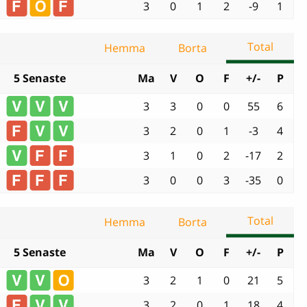
3
0
1
2
-9
1
Total
Hemma
Borta
5 Senaste
Ma
V
O
F
+/-
P
3
3
0
0
55
6
3
2
0
1
-3
4
3
1
0
2
-17
2
3
0
0
3
-35
0
Total
Hemma
Borta
5 Senaste
Ma
V
O
F
+/-
P
3
2
1
0
21
5
3
2
0
1
18
4