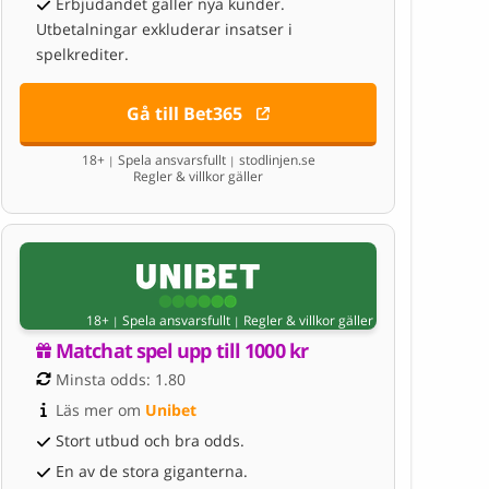
Erbjudandet gäller nya kunder.
Utbetalningar exkluderar insatser i
spelkrediter.
Gå till Bet365
18+
Spela ansvarsfullt
stodlinjen.se
|
|
Regler & villkor gäller
18+
Spela ansvarsfullt
Regler & villkor gäller
|
|
Matchat spel upp till 1000 kr
Minsta odds: 1.80
Läs mer om 
Unibet
Stort utbud och bra odds.
En av de stora giganterna.