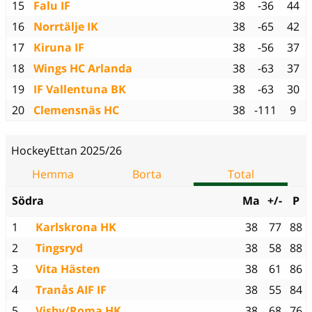
15
Falu IF
38
-36
44
16
Norrtälje IK
38
-65
42
17
Kiruna IF
38
-56
37
18
Wings HC Arlanda
38
-63
37
19
IF Vallentuna BK
38
-63
30
20
Clemensnäs HC
38
-111
9
HockeyEttan 2025/26
Hemma
Borta
Total
Södra
Ma
+/-
P
1
Karlskrona HK
38
77
88
2
Tingsryd
38
58
88
3
Vita Hästen
38
61
86
4
Tranås AIF IF
38
55
84
5
Visby/Roma HK
38
68
76