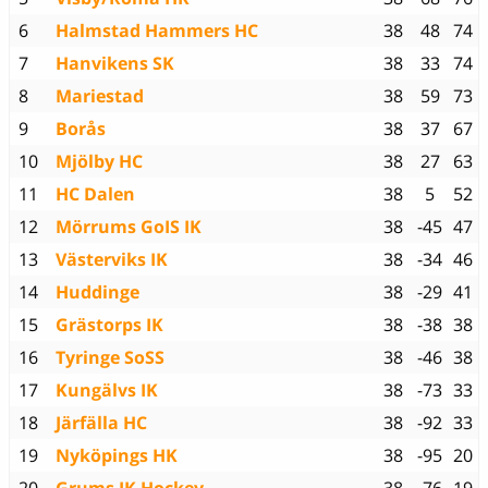
6
Halmstad Hammers HC
38
48
74
7
Hanvikens SK
38
33
74
8
Mariestad
38
59
73
9
Borås
38
37
67
10
Mjölby HC
38
27
63
11
HC Dalen
38
5
52
12
Mörrums GoIS IK
38
-45
47
13
Västerviks IK
38
-34
46
14
Huddinge
38
-29
41
15
Grästorps IK
38
-38
38
16
Tyringe SoSS
38
-46
38
17
Kungälvs IK
38
-73
33
18
Järfälla HC
38
-92
33
19
Nyköpings HK
38
-95
20