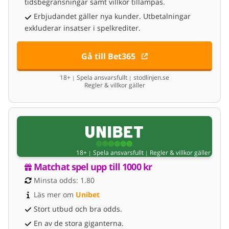
tidsbegränsningar samt villkor tillämpas.
Erbjudandet gäller nya kunder. Utbetalningar
exkluderar insatser i spelkrediter.
Gå till Bet365
18+
Spela ansvarsfullt
stodlinjen.se
|
|
Regler & villkor gäller
18+
Spela ansvarsfullt
Regler & villkor gäller
|
|
Matchat spel upp till 1000 kr
Minsta odds: 1.80
Läs mer om 
Unibet
Stort utbud och bra odds.
En av de stora giganterna.