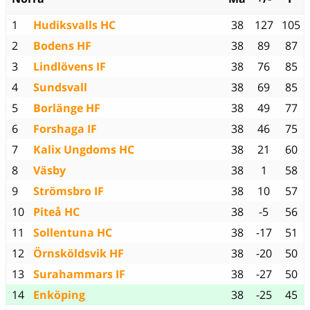
1
Hudiksvalls HC
38
127
105
2
Bodens HF
38
89
87
3
Lindlövens IF
38
76
85
4
Sundsvall
38
69
85
5
Borlänge HF
38
49
77
6
Forshaga IF
38
46
75
7
Kalix Ungdoms HC
38
21
60
8
Väsby
38
1
58
9
Strömsbro IF
38
10
57
10
Piteå HC
38
-5
56
11
Sollentuna HC
38
-17
51
12
Örnsköldsvik HF
38
-20
50
13
Surahammars IF
38
-27
50
14
Enköping
38
-25
45