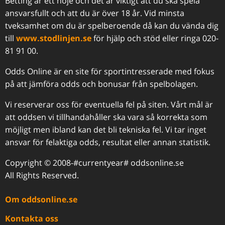
Betting är ett nöje och det är viktigt att du ska spela
ansvarsfullt och att du är över 18 år. Vid minsta
tveksamhet om du är spelberoende då kan du vända dig
till
www.stodlinjen.se
för hjälp och stöd eller ringa 020-
81 91 00.
Odds Online är en site för sportintresserade med fokus
på att jämföra odds och bonusar från spelbolagen.
Vi reserverar oss för eventuella fel på siten. Vårt mål är
att oddsen vi tillhandahåller ska vara så korrekta som
möjligt men ibland kan det bli tekniska fel. Vi tar inget
ansvar för felaktiga odds, resultat eller annan statistik.
Copyright © 2008-#currentyear# oddsonline.se
All Rights Reserved.
Om oddsonline.se
Kontakta oss