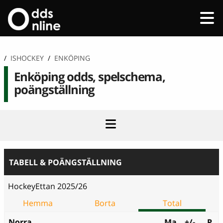
/
ISHOCKEY
/
ENKÖPING
Enköping odds, spelschema,
poängställning
TABELL & POÄNGSTÄLLNING
HockeyEttan 2025/26
Hemma
Borta
Total
Norra
Ma
+/-
P