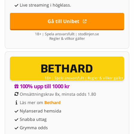
Live streaming i högklass.
Gå till Unibet
18+
Spela ansvarsfullt
stodlinjen.se
|
|
Regler & villkor gäller
18+
Spela ansvarsfullt
Regler & villkor gäller
|
|
100% upp till 1000 kr
Omsättningskrav 8x, minsta odds 1.80
Läs mer om 
Bethard
Nylanserad hemsida
Snabba uttag
Grymma odds