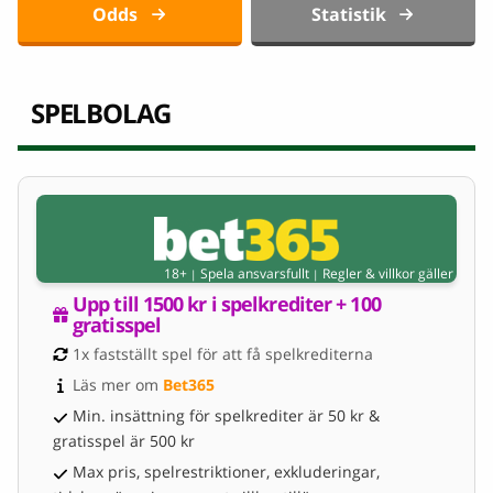
Odds
Statistik
SPELBOLAG
18+
Spela ansvarsfullt
Regler & villkor gäller
|
|
Upp till 1500 kr i spelkrediter + 100 
gratisspel
1x fastställt spel för att få spelkrediterna
Läs mer om 
Bet365
Min. insättning för spelkrediter är 50 kr &
gratisspel är 500 kr
Max pris, spelrestriktioner, exkluderingar,