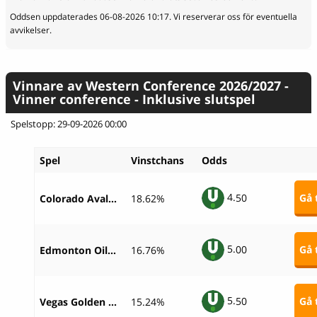
Oddsen uppdaterades 06-08-2026 10:17. Vi reserverar oss för eventuella
avvikelser.
Vinnare av Western Conference 2026/2027 -
Vinner conference - Inklusive slutspel
Spelstopp: 29-09-2026 00:00
Spel
Vinstchans
Odds
4.
50
Gå t
Colorado Avalanche
18.62%
5.
00
Gå t
Edmonton Oilers
16.76%
5.
50
Gå t
Vegas Golden Knights
15.24%