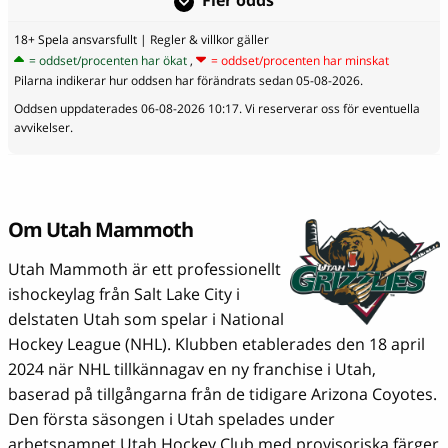
Fler odds
18+ Spela ansvarsfullt
| Regler & villkor gäller
= oddset/procenten har ökat
,
= oddset/procenten har minskat
Pilarna indikerar hur oddsen har förändrats sedan 05-08-2026.
Oddsen uppdaterades 06-08-2026 10:17. Vi reserverar oss för eventuella
avvikelser.
Om Utah Mammoth
Utah Mammoth är ett professionellt
ishockeylag från Salt Lake City i
delstaten Utah som spelar i National
Hockey League (NHL). Klubben etablerades den 18 april
2024 när NHL tillkännagav en ny franchise i Utah,
baserad på tillgångarna från de tidigare Arizona Coyotes.
Den första säsongen i Utah spelades under
arbetsnamnet Utah Hockey Club med provisoriska färger