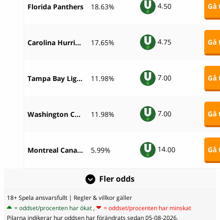
4.
50
Gå t
Florida Panthers
18.63%
4.
75
Gå t
Carolina Hurricanes
17.65%
7.
00
Gå t
Tampa Bay Lightning
11.98%
7.
00
Gå t
Washington Capitals
11.98%
14.
00
Gå t
Montreal Canadiens
5.99%
Fler odds
18+ Spela ansvarsfullt
| Regler & villkor gäller
= oddset/procenten har ökat
,
= oddset/procenten har minskat
Pilarna indikerar hur oddsen har förändrats sedan 05-08-2026.