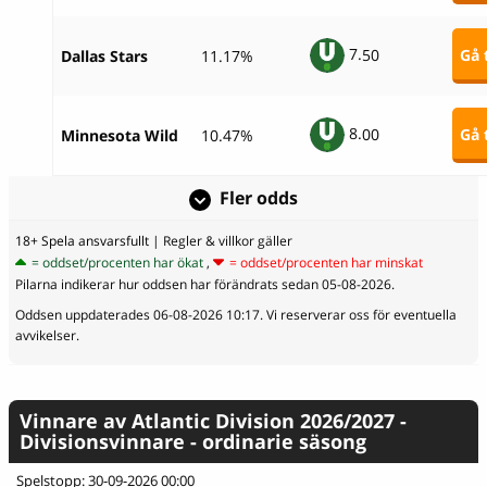
7.
50
Gå t
Dallas Stars
11.17%
8.
00
Gå t
Minnesota Wild
10.47%
Fler odds
18+ Spela ansvarsfullt
| Regler & villkor gäller
= oddset/procenten har ökat
,
= oddset/procenten har minskat
Pilarna indikerar hur oddsen har förändrats sedan 05-08-2026.
Oddsen uppdaterades 06-08-2026 10:17. Vi reserverar oss för eventuella
avvikelser.
Vinnare av Atlantic Division 2026/2027 -
Divisionsvinnare - ordinarie säsong
Spelstopp: 30-09-2026 00:00