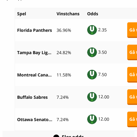
Spel
Vinstchans
Odds
2.
35
Gå t
Florida Panthers
36.96%
3.
50
Gå t
Tampa Bay Lightning
24.82%
7.
50
Gå t
Montreal Canadiens
11.58%
12.
00
Gå t
Buffalo Sabres
7.24%
12.
00
Gå t
Ottawa Senators
7.24%