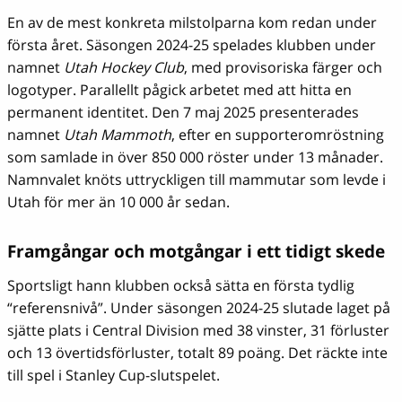
En av de mest konkreta milstolparna kom redan under
första året. Säsongen 2024-25 spelades klubben under
namnet
Utah Hockey Club
, med provisoriska färger och
logotyper. Parallellt pågick arbetet med att hitta en
permanent identitet. Den 7 maj 2025 presenterades
namnet
Utah Mammoth
, efter en supporteromröstning
som samlade in över 850 000 röster under 13 månader.
Namnvalet knöts uttryckligen till mammutar som levde i
Utah för mer än 10 000 år sedan.
Framgångar och motgångar i ett tidigt skede
Sportsligt hann klubben också sätta en första tydlig
“referensnivå”. Under säsongen 2024-25 slutade laget på
sjätte plats i Central Division med 38 vinster, 31 förluster
och 13 övertidsförluster, totalt 89 poäng. Det räckte inte
till spel i Stanley Cup-slutspelet.