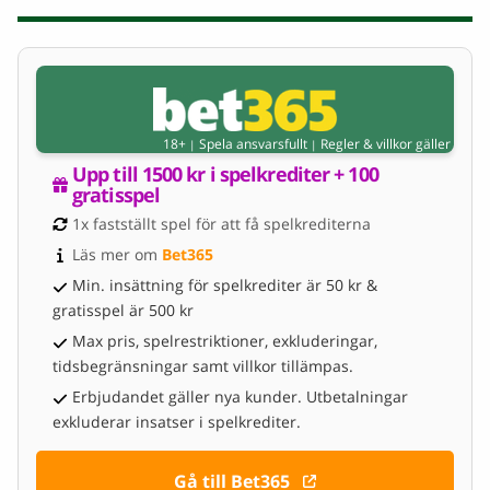
18+
Spela ansvarsfullt
Regler & villkor gäller
|
|
Upp till 1500 kr i spelkrediter + 100 
gratisspel
1x fastställt spel för att få spelkrediterna
Läs mer om 
Bet365
Min. insättning för spelkrediter är 50 kr &
gratisspel är 500 kr
Max pris, spelrestriktioner, exkluderingar,
tidsbegränsningar samt villkor tillämpas.
Erbjudandet gäller nya kunder. Utbetalningar
exkluderar insatser i spelkrediter.
Gå till Bet365