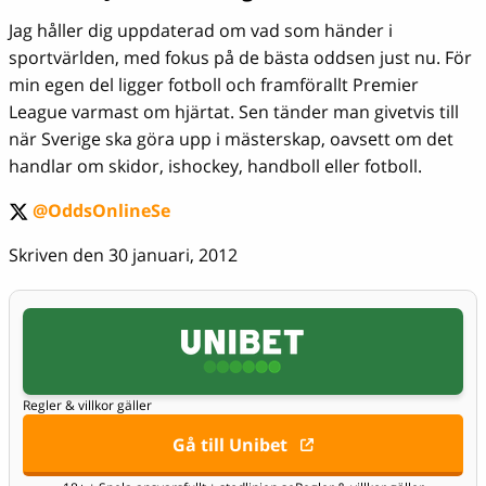
Jag håller dig uppdaterad om vad som händer i
sportvärlden, med fokus på de bästa oddsen just nu. För
min egen del ligger fotboll och framförallt Premier
League varmast om hjärtat. Sen tänder man givetvis till
när Sverige ska göra upp i mästerskap, oavsett om det
handlar om skidor, ishockey, handboll eller fotboll.
@OddsOnlineSe
twitter
Skriven den 30 januari, 2012
Regler & villkor gäller
Gå till Unibet