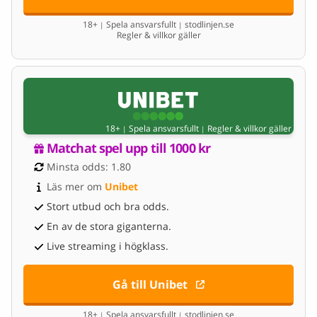
18+
Spela ansvarsfullt
stodlinjen.se
|
|
Regler & villkor gäller
18+
Spela ansvarsfullt
Regler & villkor gäller
|
|
Matchat spel upp till 1000 kr
Minsta odds: 1.80
Läs mer om 
Unibet
Stort utbud och bra odds.
En av de stora giganterna.
Live streaming i högklass.
Gå till Unibet
18+
Spela ansvarsfullt
stodlinjen.se
|
|