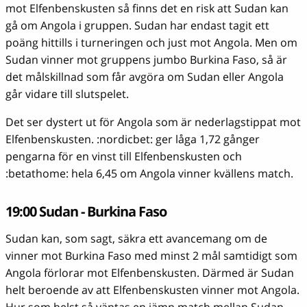
mot Elfenbenskusten så finns det en risk att Sudan kan
gå om Angola i gruppen. Sudan har endast tagit ett
poäng hittills i turneringen och just mot Angola. Men om
Sudan vinner mot gruppens jumbo Burkina Faso, så är
det målskillnad som får avgöra om Sudan eller Angola
går vidare till slutspelet.
Det ser dystert ut för Angola som är nederlagstippat mot
Elfenbenskusten. :nordicbet: ger låga 1,72 gånger
pengarna för en vinst till Elfenbenskusten och
:betathome: hela 6,45 om Angola vinner kvällens match.
19:00 Sudan - Burkina Faso
Sudan kan, som sagt, säkra ett avancemang om de
vinner mot Burkina Faso med minst 2 mål samtidigt som
Angola förlorar mot Elfenbenskusten. Därmed är Sudan
helt beroende av att Elfenbenskusten vinner mot Angola.
Hur som helst så väntas en jämn match mellan Sudan