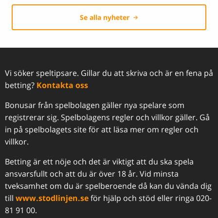
Se alla nyheter
Vi söker speltipsare. Gillar du att skriva och är en fena på
betting?
Kontakta oss
Bonusar från spelbolagen gäller nya spelare som
registrerar sig. Spelbolagens regler och villkor gäller. Gå
in på spelbolagets site för att läsa mer om regler och
villkor.
Betting är ett nöje och det är viktigt att du ska spela
ansvarsfullt och att du är över 18 år. Vid minsta
tveksamhet om du är spelberoende då kan du vända dig
till
www.stodlinjen.se
för hjälp och stöd eller ringa 020-
81 91 00.