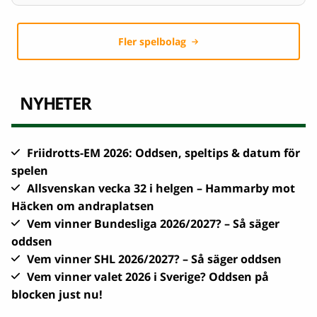
Fler spelbolag
NYHETER
Friidrotts-EM 2026: Oddsen, speltips & datum för
spelen
Allsvenskan vecka 32 i helgen – Hammarby mot
Häcken om andraplatsen
Vem vinner Bundesliga 2026/2027? – Så säger
oddsen
Vem vinner SHL 2026/2027? – Så säger oddsen
Vem vinner valet 2026 i Sverige? Oddsen på
blocken just nu!