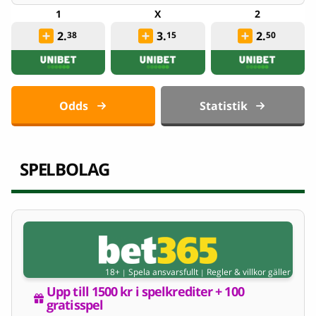
2.
3.
2.
38
15
50
Odds
Statistik
SPELBOLAG
18+
Spela ansvarsfullt
Regler & villkor gäller
|
|
Upp till 1500 kr i spelkrediter + 100 
gratisspel