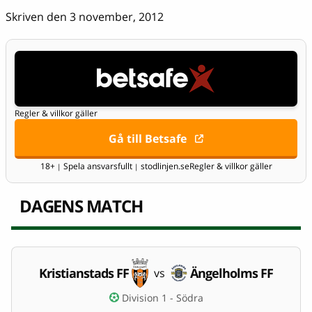
Skriven den 3 november, 2012
Regler & villkor gäller
Gå till Betsafe
18+
Spela ansvarsfullt
stodlinjen.se
Regler & villkor gäller
|
|
DAGENS MATCH
Kristianstads FF
Ängelholms FF
vs
Division 1 - Södra