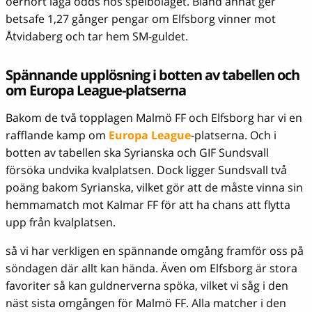
oerhört låga odds hos spelbolaget. Bland annat ger
betsafe 1,27 gånger pengar om Elfsborg vinner mot
Åtvidaberg och tar hem SM-guldet.
Spännande upplösning i botten av tabellen och
om Europa League-platserna
Bakom de två topplagen Malmö FF och Elfsborg har vi en
rafflande kamp om
Europa League
-platserna. Och i
botten av tabellen ska Syrianska och GIF Sundsvall
försöka undvika kvalplatsen. Dock ligger Sundsvall två
poäng bakom Syrianska, vilket gör att de måste vinna sin
hemmamatch mot Kalmar FF för att ha chans att flytta
upp från kvalplatsen.
så vi har verkligen en spännande omgång framför oss på
söndagen där allt kan hända. Även om Elfsborg är stora
favoriter så kan guldnerverna spöka, vilket vi såg i den
näst sista omgången för Malmö FF. Alla matcher i den