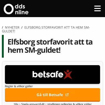
/
NYHETER
/
ELFSBORG STORFAVORIT ATT TA HEM SM-
GULDET!
Elfsborg storfavorit att ta
hem SM-guldet!
Regler & villkor gäller
Gå till Betsafe
18+
Spela ansvarsfullt
stodlinjen.se
Regler & villkor gäller
|
|