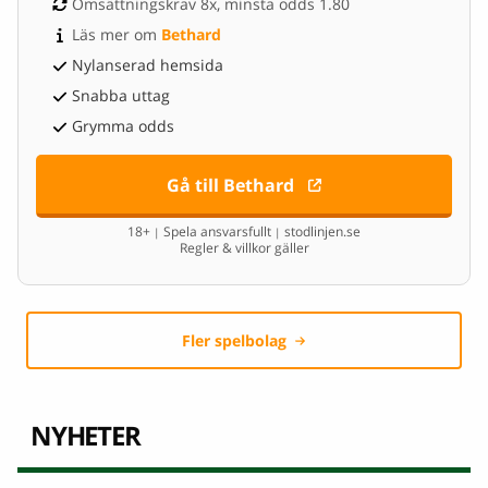
Omsättningskrav 8x, minsta odds 1.80
Läs mer om 
Bethard
Nylanserad hemsida
Snabba uttag
Grymma odds
Gå till Bethard
18+
Spela ansvarsfullt
stodlinjen.se
|
|
Regler & villkor gäller
Fler spelbolag
NYHETER