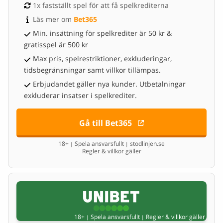
1x fastställt spel för att få spelkrediterna
Läs mer om 
Bet365
Min. insättning för spelkrediter är 50 kr &
gratisspel är 500 kr
Max pris, spelrestriktioner, exkluderingar,
tidsbegränsningar samt villkor tillämpas.
Erbjudandet gäller nya kunder. Utbetalningar
exkluderar insatser i spelkrediter.
Gå till Bet365
18+
Spela ansvarsfullt
stodlinjen.se
|
|
Regler & villkor gäller
18+
Spela ansvarsfullt
Regler & villkor gäller
|
|