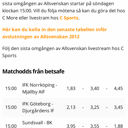
sista omgången av Allsvenskan startar på söndagen
klockan 15:00. Vill du följa mötena så kan du göra det hos
C More eller livestram hos
C Sports
.
Här kan du kolla in den senaste tabellen inför
avslutningen av Allsvenskan 2012
Följ den sista omgången av Allsvenskan livestream hos C
Sports
Matchodds från betsafe
IFK Norrköping -
15:00
1,83
-
3,40
-
4,45
Mjällby AIF
IFK Göteborg -
15:00
2,13
-
3,25
-
3,45
Djurgårdens IF
Sundsvall - BK
15:00
3,95
-
3,55
-
1,88