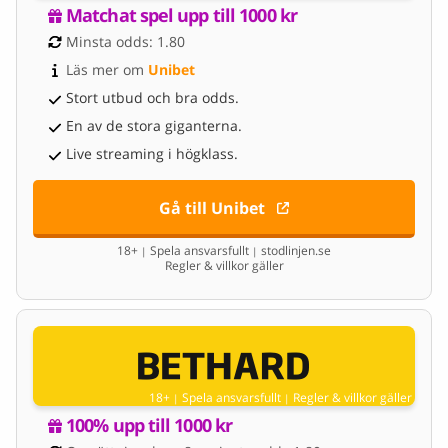
Matchat spel upp till 1000 kr
Minsta odds: 1.80
Läs mer om 
Unibet
Stort utbud och bra odds.
En av de stora giganterna.
Live streaming i högklass.
Gå till Unibet
18+
Spela ansvarsfullt
stodlinjen.se
|
|
Regler & villkor gäller
18+
Spela ansvarsfullt
Regler & villkor gäller
|
|
100% upp till 1000 kr