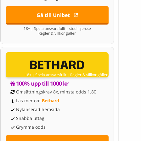
Gå till Unibet
18+
Spela ansvarsfullt
stodlinjen.se
|
|
Regler & villkor gäller
18+
Spela ansvarsfullt
Regler & villkor gäller
|
|
100% upp till 1000 kr
Omsättningskrav 8x, minsta odds 1.80
Läs mer om 
Bethard
Nylanserad hemsida
Snabba uttag
Grymma odds