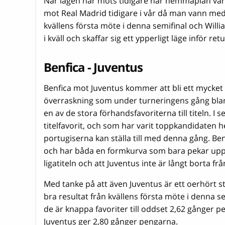
När lagen har möts tidigare har hemmaplan varit
mot Real Madrid tidigare i vår då man vann med 
kvällens första möte i denna semifinal och Willia
i kväll och skaffar sig ett ypperligt läge inför ret
Benfica - Juventus
Benfica mot Juventus kommer att bli ett mycket 
överraskning som under turneringens gång blan
en av de stora förhandsfavoriterna till titeln. I
titelfavorit, och som har varit toppkandidaten h
portugiserna kan ställa till med denna gång. B
och har båda en formkurva som bara pekar uppåt
ligatiteln och att Juventus inte är långt borta f
Med tanke på att även Juventus är ett oerhört st
bra resultat från kvällens första möte i denna se
de är knappa favoriter till oddset 2,62 gånger p
Juventus ger 2,80 gånger pengarna.