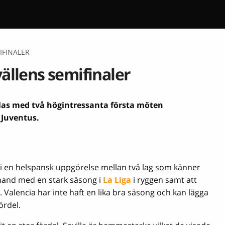
IFINALER
ällens semifinaler
las med två högintressanta första möten
 Juventus.
li en helspansk uppgörelse mellan två lag som känner
rhand med en stark säsong i
La Liga
i ryggen samt att
Valencia har inte haft en lika bra säsong och kan lägga
ördel.