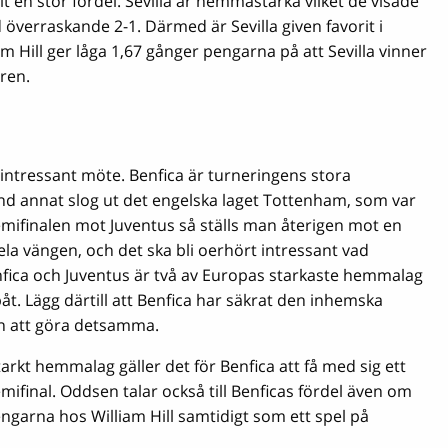
 en stor fördel. Sevilla är hemmastarka vilket de visade
överraskande 2-1. Därmed är Sevilla given favorit i
m Hill ger låga 1,67 gånger pengarna på att Sevilla vinner
uren.
intressant möte. Benfica är turneringens stora
d annat slog ut det engelska laget Tottenham, som var
 semifinalen mot Juventus så ställs man återigen mot en
ela vängen, och det ska bli oerhört intressant vad
enfica och Juventus är två av Europas starkaste hemmalag
. Lägg därtill att Benfica har säkrat den inhemska
rån att göra detsamma.
arkt hemmalag gäller det för Benfica att få med sig ett
mifinal. Oddsen talar också till Benficas fördel även om
engarna hos William Hill samtidigt som ett spel på