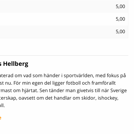
5,00
5,00
5,00
s Hellberg
daterad om vad som händer i sportvärlden, med fokus på
t nu. För min egen del ligger fotboll och framförallt
ast om hjärtat. Sen tänder man givetvis till när Sverige
terskap, oavsett om det handlar om skidor, ishockey,
ll.
e