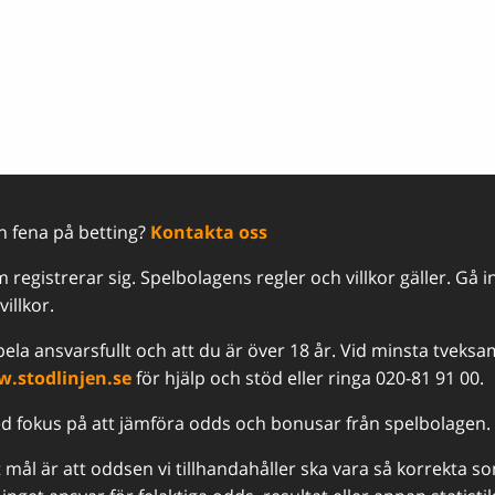
en fena på betting?
Kontakta oss
registrerar sig. Spelbolagens regler och villkor gäller. Gå i
illkor.
 spela ansvarsfullt och att du är över 18 år. Vid minsta tvek
.stodlinjen.se
för hjälp och stöd eller ringa 020-81 91 00.
ed fokus på att jämföra odds och bonusar från spelbolagen.
rt mål är att oddsen vi tillhandahåller ska vara så korrekta s