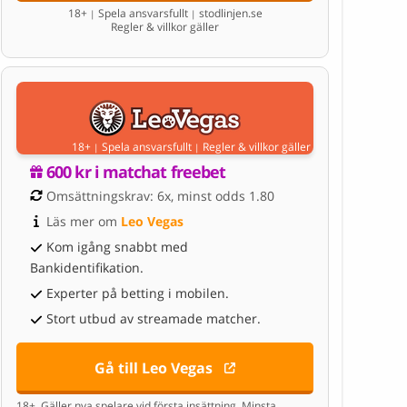
18+
Spela ansvarsfullt
stodlinjen.se
|
|
Regler & villkor gäller
18+
Spela ansvarsfullt
Regler & villkor gäller
|
|
600 kr i matchat freebet
Omsättningskrav: 6x, minst odds 1.80
Läs mer om 
Leo Vegas
Kom igång snabbt med
Bankidentifikation.
Experter på betting i mobilen.
Stort utbud av streamade matcher.
Gå till Leo Vegas
18+. Gäller nya spelare vid första insättning. Minsta