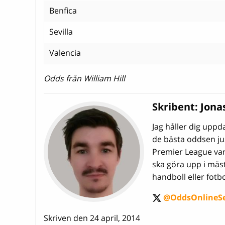
Benfica
Sevilla
Valencia
Odds från William Hill
Skribent:
Jona
Jag håller dig upp
de bästa oddsen jus
Premier League varm
ska göra upp i mäs
handboll eller fotbo
@OddsOnlineS
twitter
Skriven den 24 april, 2014