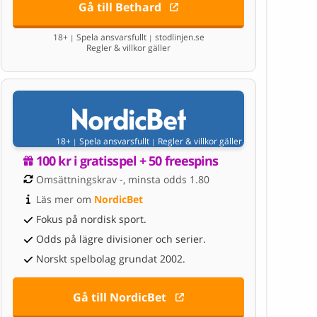
Gå till Bethard
18+
Spela ansvarsfullt
stodlinjen.se
|
|
Regler & villkor gäller
18+
Spela ansvarsfullt
Regler & villkor gäller
|
|
100 kr i gratisspel + 50 freespins
Omsättningskrav -, minsta odds 1.80
Läs mer om 
NordicBet
Fokus på nordisk sport.
Odds på lägre divisioner och serier.
Norskt spelbolag grundat 2002.
Gå till NordicBet