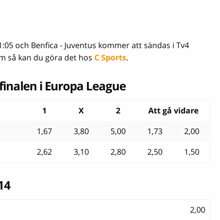
1:05 och Benfica - Juventus kommer att sändas i Tv4
eam så kan du göra det hos
C Sports
.
finalen i Europa League
1
X
2
Att gå vidare
1,67
3,80
5,00
1,73
2,00
2,62
3,10
2,80
2,50
1,50
14
2,00