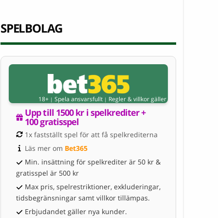
SPELBOLAG
18+
Spela ansvarsfullt
Regler & villkor gäller
|
|
Upp till 1500 kr i spelkrediter + 
100 gratisspel
1x fastställt spel för att få spelkrediterna
Läs mer om 
Bet365
Min. insättning för spelkrediter är 50 kr &
gratisspel är 500 kr
Max pris, spelrestriktioner, exkluderingar,
tidsbegränsningar samt villkor tillämpas.
Erbjudandet gäller nya kunder.