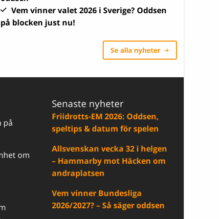
Vem vinner valet 2026 i Sverige? Oddsen
på blocken just nu!
Se alla nyheter
Senaste nyheter
Friidrotts-EM 2026: Oddsen,
n på
speltips & datum för spelen
Allsvenskan vecka 32 i helgen
samhet om
– Hammarby mot Häcken om
andraplatsen
Vem vinner Bundesliga
2026/2027? – Så säger oddsen
om