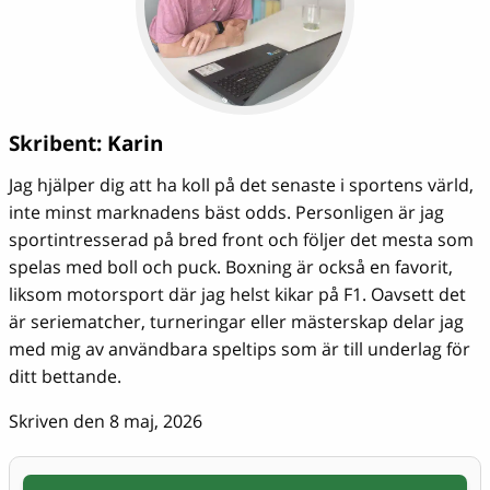
Skribent:
Karin
Jag hjälper dig att ha koll på det senaste i sportens värld,
inte minst marknadens bäst odds. Personligen är jag
sportintresserad på bred front och följer det mesta som
spelas med boll och puck. Boxning är också en favorit,
liksom motorsport där jag helst kikar på F1. Oavsett det
är seriematcher, turneringar eller mästerskap delar jag
med mig av användbara speltips som är till underlag för
ditt bettande.
Skriven den 8 maj, 2026