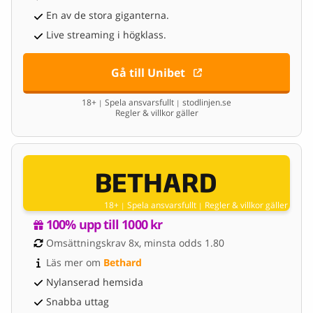
En av de stora giganterna.
Live streaming i högklass.
Gå till Unibet
18+
Spela ansvarsfullt
stodlinjen.se
|
|
Regler & villkor gäller
18+
Spela ansvarsfullt
Regler & villkor gäller
|
|
100% upp till 1000 kr
Omsättningskrav 8x, minsta odds 1.80
Läs mer om 
Bethard
Nylanserad hemsida
Snabba uttag