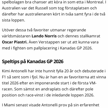
spelbolagen bra chanser att köra in som etta i Montreal. I
Australien var det Russell som tog förstaplatsen och
därefter har australienaren kört in tvåa samt fyra i de två
sista loppen.
Utöver dessa två favoriter utmanar regerande
världsmästaren
Lando Norris
och dennes stallkamrat
Oscar Piastri.
Även Verstappen ser ut att kunna vara
med i fighten om pallplacering i Kanadas GP 2026.
Speltips på Kanadas GP 2026
Kimi Antonelli har inte hunnit fylla 20 år och debuterade i
F1 så sent som i fjol. Nu är han en av favoriterna att vinna
titel 2026 efter en imponerande start i de första VM-
racen. Som sämst en andraplats och därefter pole
position och race-vinst i de inledande loppen 2026.
I Miami senast visade Antonelli prov på sin erfarenhet