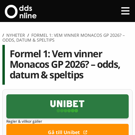
/
NYHETER
/
FORMEL 1: VEM VINNER MONACOS GP 2026? –
ODDS, DATUM & SPELTIPS
Formel 1: Vem vinner
Monacos GP 2026? – odds,
datum & speltips
Regler & villkor gäller
Gå till Unibet