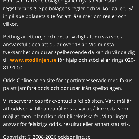
Bonusar från spelbolagen gäller nya spelare som
registrerar sig. Spelbolagens regler och villkor gäller. Gå
in på spelbolagets site för att läsa mer om regler och
villkor.
Betting är ett nöje och det är viktigt att du ska spela
ansvarsfullt och att du är över 18 år. Vid minsta
tveksamhet om du är spelberoende då kan du vända dig
till
www.stodlinjen.se
för hjälp och stöd eller ringa 020-
81 91 00.
Odds Online är en site för sportintresserade med fokus
på att jämföra odds och bonusar från spelbolagen.
Vi reserverar oss för eventuella fel på siten. Vårt mål är
att oddsen vi tillhandahåller ska vara så korrekta som
möjligt men ibland kan det bli tekniska fel. Vi tar inget
ansvar för felaktiga odds, resultat eller annan statistik.
Copyright © 2008-2026 oddsonline.se