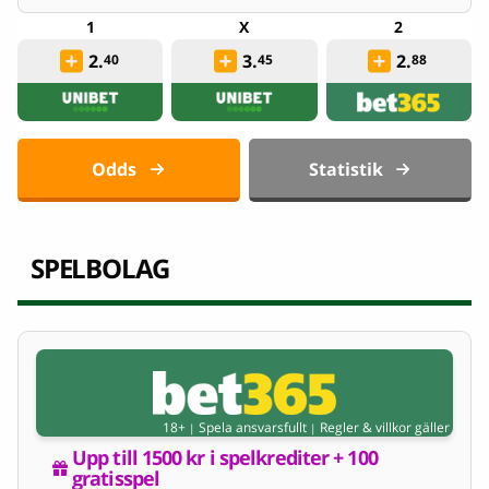
2.
3.
2.
40
45
88
Odds
Statistik
SPELBOLAG
18+
Spela ansvarsfullt
Regler & villkor gäller
|
|
Upp till 1500 kr i spelkrediter + 100 
gratisspel