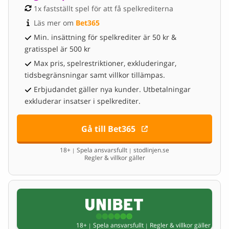
1x fastställt spel för att få spelkrediterna
Läs mer om 
Bet365
Min. insättning för spelkrediter är 50 kr &
gratisspel är 500 kr
Max pris, spelrestriktioner, exkluderingar,
tidsbegränsningar samt villkor tillämpas.
Erbjudandet gäller nya kunder. Utbetalningar
exkluderar insatser i spelkrediter.
Gå till Bet365
18+
Spela ansvarsfullt
stodlinjen.se
|
|
Regler & villkor gäller
18+
Spela ansvarsfullt
Regler & villkor gäller
|
|