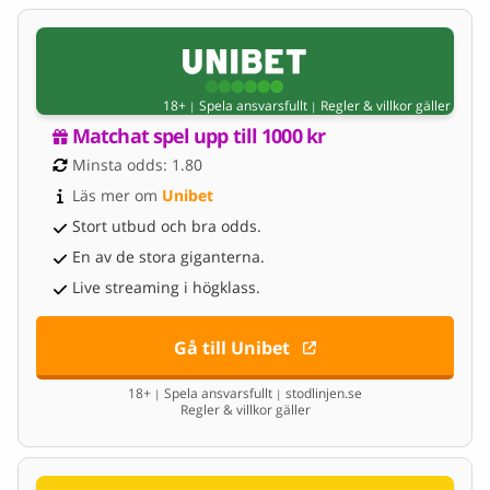
18+
Spela ansvarsfullt
Regler & villkor gäller
|
|
Matchat spel upp till 1000 kr
Minsta odds: 1.80
Läs mer om 
Unibet
Stort utbud och bra odds.
En av de stora giganterna.
Live streaming i högklass.
Gå till Unibet
18+
Spela ansvarsfullt
stodlinjen.se
|
|
Regler & villkor gäller