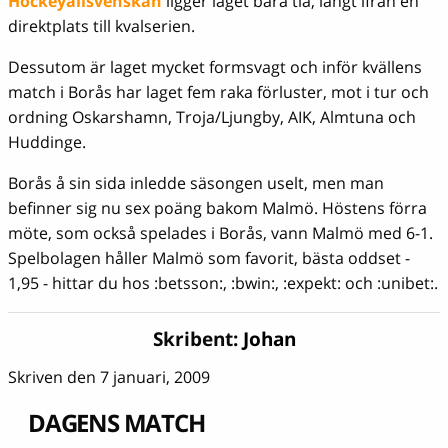
Hockeyallsvenskan
ligger laget bara tia, långt ifrån en
direktplats till kvalserien.
Dessutom är laget mycket formsvagt och inför kvällens
match i Borås har laget fem raka förluster, mot i tur och
ordning Oskarshamn, Troja/Ljungby, AIK, Almtuna och
Huddinge.
Borås å sin sida inledde säsongen uselt, men man
befinner sig nu sex poäng bakom Malmö. Höstens förra
möte, som också spelades i Borås, vann Malmö med 6-1.
Spelbolagen håller Malmö som favorit, bästa oddset -
1,95 - hittar du hos :betsson:, :bwin:, :expekt: och :unibet:.
Skribent:
Johan
Skriven den 7 januari, 2009
DAGENS MATCH