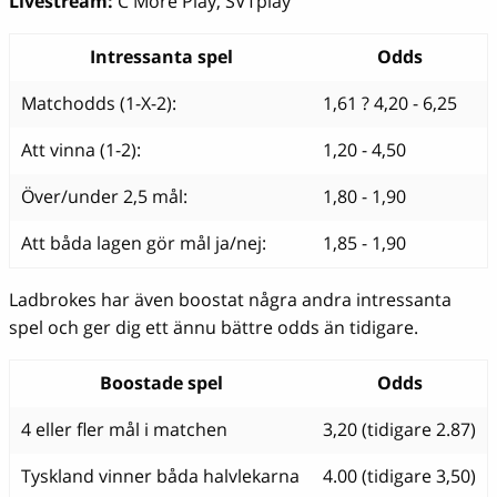
Livestream:
C More Play, SVTplay
Intressanta spel
Odds
Matchodds (1-X-2):
1,61 ? 4,20 - 6,25
Att vinna (1-2):
1,20 - 4,50
Över/under 2,5 mål:
1,80 - 1,90
Att båda lagen gör mål ja/nej:
1,85 - 1,90
Ladbrokes har även boostat några andra intressanta
spel och ger dig ett ännu bättre odds än tidigare.
Boostade spel
Odds
4 eller fler mål i matchen
3,20 (tidigare 2.87)
Tyskland vinner båda halvlekarna
4.00 (tidigare 3,50)