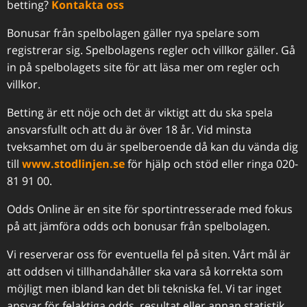
betting?
Kontakta oss
Bonusar från spelbolagen gäller nya spelare som
registrerar sig. Spelbolagens regler och villkor gäller. Gå
in på spelbolagets site för att läsa mer om regler och
villkor.
Betting är ett nöje och det är viktigt att du ska spela
ansvarsfullt och att du är över 18 år. Vid minsta
tveksamhet om du är spelberoende då kan du vända dig
till
www.stodlinjen.se
för hjälp och stöd eller ringa 020-
81 91 00.
Odds Online är en site för sportintresserade med fokus
på att jämföra odds och bonusar från spelbolagen.
Vi reserverar oss för eventuella fel på siten. Vårt mål är
att oddsen vi tillhandahåller ska vara så korrekta som
möjligt men ibland kan det bli tekniska fel. Vi tar inget
ansvar för felaktiga odds, resultat eller annan statistik.