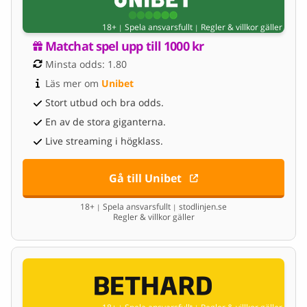
18+
Spela ansvarsfullt
Regler & villkor gäller
|
|
Matchat spel upp till 1000 kr
Minsta odds: 1.80
Läs mer om 
Unibet
Stort utbud och bra odds.
En av de stora giganterna.
Live streaming i högklass.
Gå till Unibet
18+
Spela ansvarsfullt
stodlinjen.se
|
|
Regler & villkor gäller