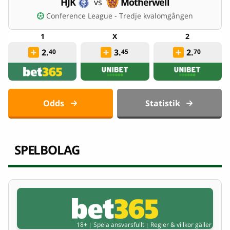
HJK
Motherwell
vs
Conference League - Tredje kvalomgången
2.
3.
2.
40
45
70
Odds
Statistik
SPELBOLAG
18+
Spela ansvarsfullt
Regler & villkor gäller
|
|