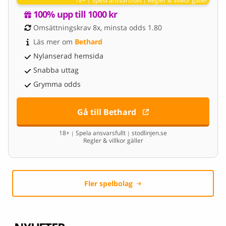
18+
Spela ansvarsfullt
Regler & villkor gäller
|
|
100% upp till 1000 kr
Omsättningskrav 8x, minsta odds 1.80
Läs mer om 
Bethard
Nylanserad hemsida
Snabba uttag
Grymma odds
Gå till Bethard
18+
Spela ansvarsfullt
stodlinjen.se
|
|
Regler & villkor gäller
Fler spelbolag