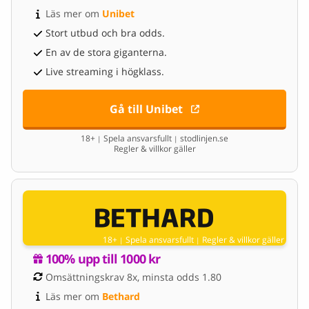
Läs mer om 
Unibet
Stort utbud och bra odds.
En av de stora giganterna.
Live streaming i högklass.
Gå till Unibet
18+
Spela ansvarsfullt
stodlinjen.se
|
|
Regler & villkor gäller
18+
Spela ansvarsfullt
Regler & villkor gäller
|
|
100% upp till 1000 kr
Omsättningskrav 8x, minsta odds 1.80
Läs mer om 
Bethard