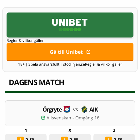
Regler & villkor gäller
Gå till Unibet
18+
Spela ansvarsfullt
stodlinjen.se
Regler & villkor gäller
|
|
DAGENS MATCH
Örgryte
AIK
vs
Allsvenskan - Omgång 16
80
60
30