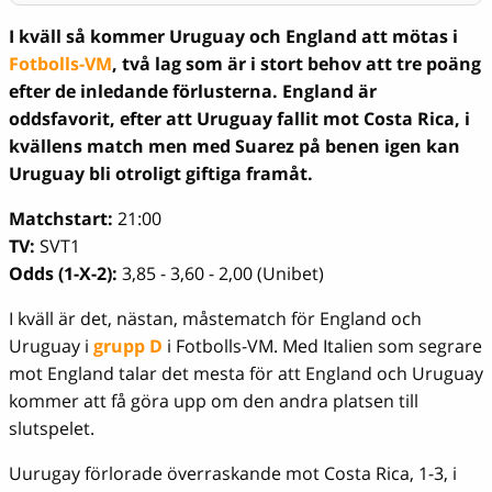
I kväll så kommer Uruguay och England att mötas i
Fotbolls-VM
, två lag som är i stort behov att tre poäng
efter de inledande förlusterna. England är
oddsfavorit, efter att Uruguay fallit mot Costa Rica, i
kvällens match men med Suarez på benen igen kan
Uruguay bli otroligt giftiga framåt.
Matchstart:
21:00
TV:
SVT1
Odds (1-X-2):
3,85 - 3,60 - 2,00 (Unibet)
I kväll är det, nästan, måstematch för England och
Uruguay i
grupp D
i Fotbolls-VM. Med Italien som segrare
mot England talar det mesta för att England och Uruguay
kommer att få göra upp om den andra platsen till
slutspelet.
Uurugay förlorade överraskande mot Costa Rica, 1-3, i