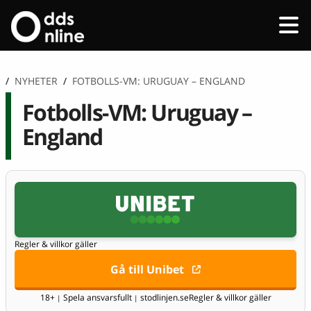
/
NYHETER
/
FOTBOLLS-VM: URUGUAY – ENGLAND
Fotbolls-VM: Uruguay –
England
Regler & villkor gäller
Gå till Unibet
18+
Spela ansvarsfullt
stodlinjen.se
Regler & villkor gäller
|
|