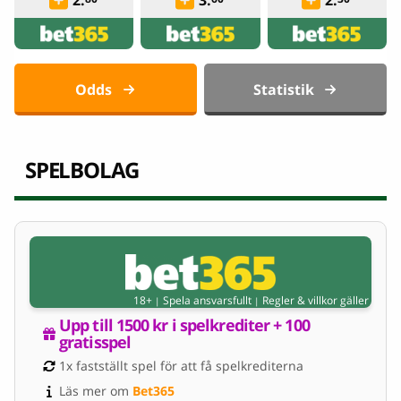
2.
3.
2.
Odds
Statistik
SPELBOLAG
18+
Spela ansvarsfullt
Regler & villkor gäller
|
|
Upp till 1500 kr i spelkrediter + 100 
gratisspel
1x fastställt spel för att få spelkrediterna
Läs mer om 
Bet365