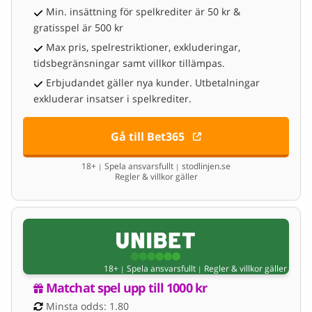
Min. insättning för spelkrediter är 50 kr &
gratisspel är 500 kr
Max pris, spelrestriktioner, exkluderingar,
tidsbegränsningar samt villkor tillämpas.
Erbjudandet gäller nya kunder. Utbetalningar
exkluderar insatser i spelkrediter.
Gå till Bet365
18+
Spela ansvarsfullt
stodlinjen.se
|
|
Regler & villkor gäller
18+
Spela ansvarsfullt
Regler & villkor gäller
|
|
Matchat spel upp till 1000 kr
Minsta odds: 1.80