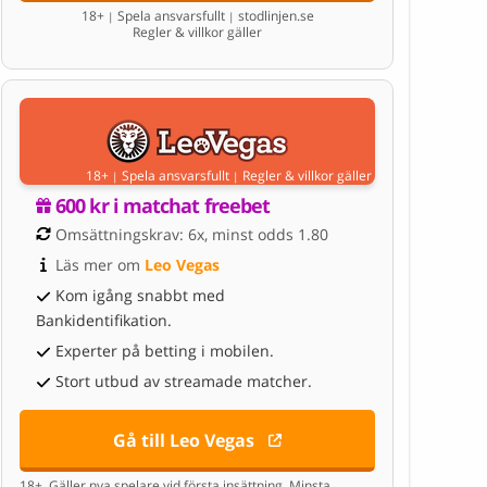
18+
Spela ansvarsfullt
stodlinjen.se
|
|
Regler & villkor gäller
18+
Spela ansvarsfullt
Regler & villkor gäller
|
|
600 kr i matchat freebet
Omsättningskrav: 6x, minst odds 1.80
Läs mer om 
Leo Vegas
Kom igång snabbt med
Bankidentifikation.
Experter på betting i mobilen.
Stort utbud av streamade matcher.
Gå till Leo Vegas
18+. Gäller nya spelare vid första insättning. Minsta