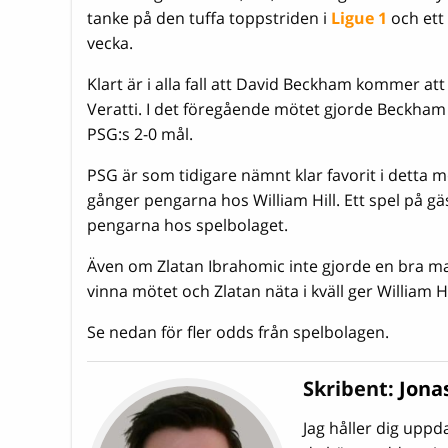
tanke på den tuffa toppstriden i
Ligue 1
och ett
vecka.
Klart är i alla fall att David Beckham kommer at
Veratti. I det föregående mötet gjorde Beckham 
PSG:s 2-0 mål.
PSG är som tidigare nämnt klar favorit i detta 
gånger pengarna hos William Hill. Ett spel på g
pengarna hos spelbolaget.
Även om Zlatan Ibrahomic inte gjorde en bra ma
vinna mötet och Zlatan näta i kväll ger William 
Se nedan för fler odds från spelbolagen.
Skribent:
Jona
Jag håller dig upp