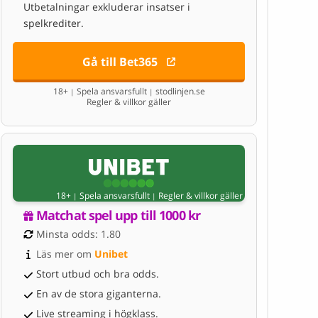
Utbetalningar exkluderar insatser i
spelkrediter.
Gå till Bet365
18+
Spela ansvarsfullt
stodlinjen.se
|
|
Regler & villkor gäller
18+
Spela ansvarsfullt
Regler & villkor gäller
|
|
Matchat spel upp till 1000 kr
Minsta odds: 1.80
Läs mer om 
Unibet
Stort utbud och bra odds.
En av de stora giganterna.
Live streaming i högklass.