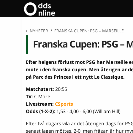
/
NYHETER
/
FRANSKA CUPEN: PSG – MARSEILLE
Franska Cupen: PSG – M
Efter helgens förlust mot PSG har Marseille e
möte i den franska cupen. Men återigen är d
på Parc des Princes i ett nytt Le Classique.
Matchstart:
20:55
TV:
C More
Livestream:
CSports
Odds (1-X-2):
1,53 - 4,00 - 6,00 (William Hill)
Efter två dagars vila är det återigen dags för PS
senast lagen möttes, 2-0, men frågan är hur m