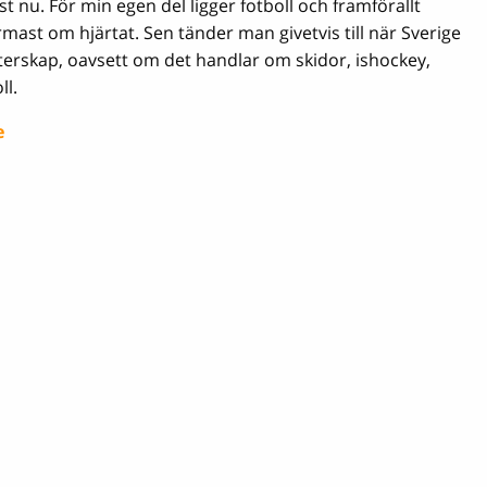
t nu. För min egen del ligger fotboll och framförallt
ast om hjärtat. Sen tänder man givetvis till när Sverige
terskap, oavsett om det handlar om skidor, ishockey,
ll.
e