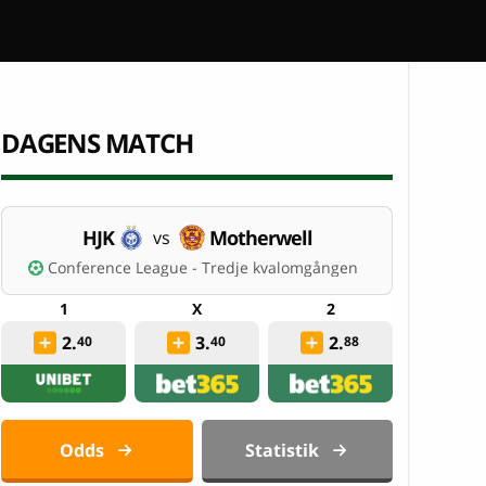
DAGENS MATCH
HJK
Motherwell
vs
Conference League - Tredje kvalomgången
2.
3.
2.
40
40
88
Odds
Statistik