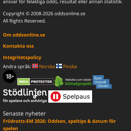
ansvar för felaktiga odds, resultat eller annan statistik.
Copyright © 2008-2026 oddsonline.se
All Rights Reserved.
Om oddsonline.se
Kontakta oss
Integritetspolicy
Andra språk:
Norska
Finska
Senaste nyheter
Friidrotts-EM 2026: Oddsen, speltips & datum för
spelen