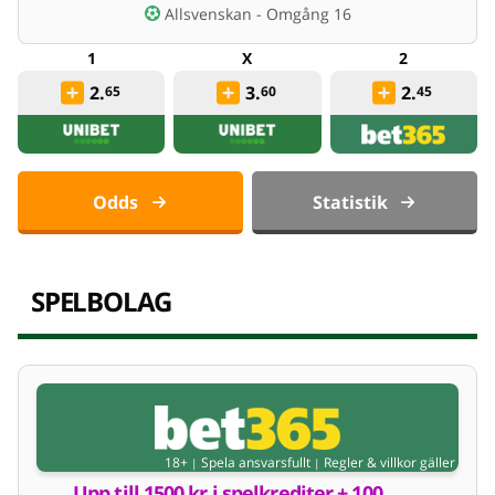
Allsvenskan - Omgång 16
2.
3.
2.
65
60
45
Odds
Statistik
SPELBOLAG
18+
Spela ansvarsfullt
Regler & villkor gäller
|
|
Upp till 1500 kr i spelkrediter + 100 