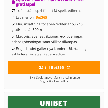
gratisspel
1x fastställt spel för att få spelkrediterna
Läs mer om 
Bet365
Min. insättning för spelkrediter är 50 kr &
gratisspel är 500 kr
Max pris, spelrestriktioner, exkluderingar,
tidsbegränsningar samt villkor tillämpas.
Erbjudandet gäller nya kunder. Utbetalningar
exkluderar insatser i spelkrediter.
Gå till Bet365
18+
Spela ansvarsfullt
stodlinjen.se
|
|
Regler & villkor gäller