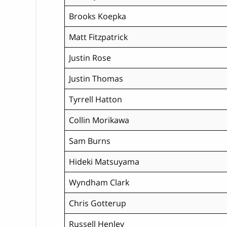
Brooks Koepka
Matt Fitzpatrick
Justin Rose
Justin Thomas
Tyrrell Hatton
Collin Morikawa
Sam Burns
Hideki Matsuyama
Wyndham Clark
Chris Gotterup
Russell Henley