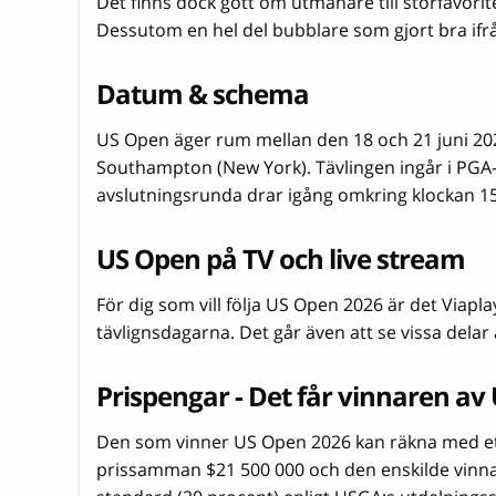
Det finns dock gott om utmanare till storfavor
Dessutom en hel del bubblare som gjort bra ifr
Datum & schema
US Open äger rum mellan den 18 och 21 juni 2026
Southampton (New York). Tävlingen ingår i PGA
avslutningsrunda drar igång omkring klockan 15
US Open på TV och live stream
För dig som vill följa US Open 2026 är det Viapl
tävlignsdagarna. Det går även att se vissa delar
Prispengar - Det får vinnaren av
Den som vinner US Open 2026 kan räkna med ett re
prissamman $21 500 000 och den enskilde vin