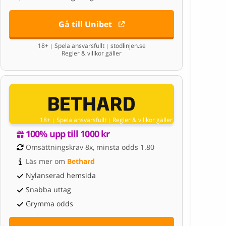
Gå till Unibet
18+
Spela ansvarsfullt
stodlinjen.se
|
|
Regler & villkor gäller
18+
Spela ansvarsfullt
Regler & villkor gäller
|
|
100% upp till 1000 kr
Omsättningskrav 8x, minsta odds 1.80
Läs mer om 
Bethard
Nylanserad hemsida
Snabba uttag
Grymma odds