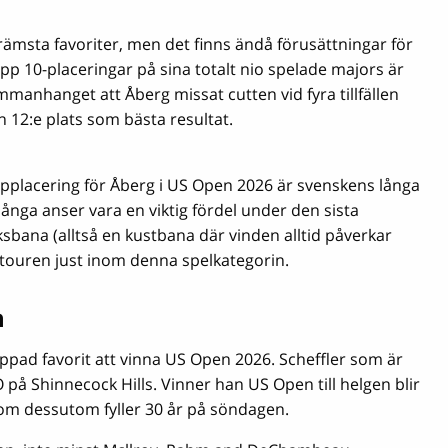
rämsta favoriter, men det finns ändå förusättningar för
opp 10-placeringar på sina totalt nio spelade majors är
mmanhanget att Åberg missat cutten vid fyra tillfällen
12:e plats som bästa resultat.
opplacering för Åberg i US Open 2026 är svenskens långa
nga anser vara en viktig fördel under den sista
ksbana (alltså en kustbana där vinden alltid påverkar
touren just inom denna spelkategorin.
n
ippad favorit att vinna US Open 2026. Scheffler som är
h O på Shinnecock Hills. Vinner han US Open till helgen blir
om dessutom fyller 30 år på söndagen.