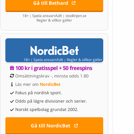
Gå till Bethard
18+
Spela ansvarsfullt
stodlinjen.se
|
|
Regler & villkor gäller
18+
Spela ansvarsfullt
Regler & villkor gäller
|
|
100 kr i gratisspel + 50 freespins
Omsättningskrav -, minsta odds 1.80
Läs mer om 
NordicBet
Fokus på nordisk sport.
Odds på lägre divisioner och serier.
Norskt spelbolag grundat 2002.
Gå till NordicBet