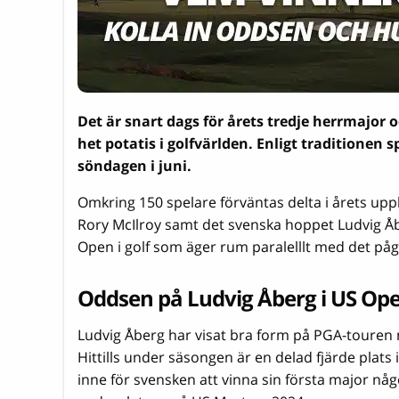
Det är snart dags för årets tredje herrmajor
het potatis i golfvärlden. Enligt traditionen
söndagen i juni.
Omkring 150 spelare förväntas delta i årets upp
Rory McIlroy samt det svenska hoppet Ludvig Åbe
Open i golf som äger rum paralelllt med det påg
Oddsen på Ludvig Åberg i US Op
Ludvig Åberg har visat bra form på PGA-touren me
Hittills under säsongen är en delad fjärde plat
inne för svensken att vinna sin första major nå