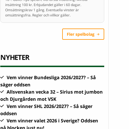
insättning 100 kr. Erbjudandet gäller i 60 dagar.
Omsättningskrav 1 gång. Eventuella vinster är
omsättningsfria. Regler och villkor gäller.
Fler spelbolag
NYHETER
Vem vinner Bundesliga 2026/2027? – Så
säger oddsen
Allsvenskan vecka 32 – Sirius mot jumbon
och Djurgården mot VSK
Vem vinner SHL 2026/2027? – Så säger
oddsen
Vem vinner valet 2026 i Sverige? Oddsen
på blocken just nu!