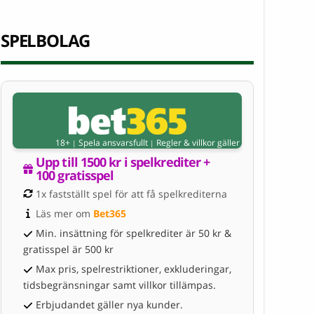
SPELBOLAG
18+
Spela ansvarsfullt
Regler & villkor gäller
|
|
Upp till 1500 kr i spelkrediter + 
100 gratisspel
1x fastställt spel för att få spelkrediterna
Läs mer om 
Bet365
Min. insättning för spelkrediter är 50 kr &
gratisspel är 500 kr
Max pris, spelrestriktioner, exkluderingar,
tidsbegränsningar samt villkor tillämpas.
Erbjudandet gäller nya kunder.