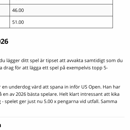
46.00
51.00
026
du lägger ditt spel är tipset att avvakta samtidigt som du
a drag för att lägga ett spel på exempelvis topp 5-
n underdog värd att spana in inför US Open. Han har
n av 2026 bästa spelare. Helt klart intressant att kika
- spelet ger just nu 5.00 x pengarna vid utfall. Samma
n