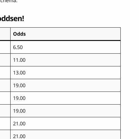
sschema.
oddsen!
Odds
6.50
11.00
13.00
19.00
19.00
19.00
21.00
21.00