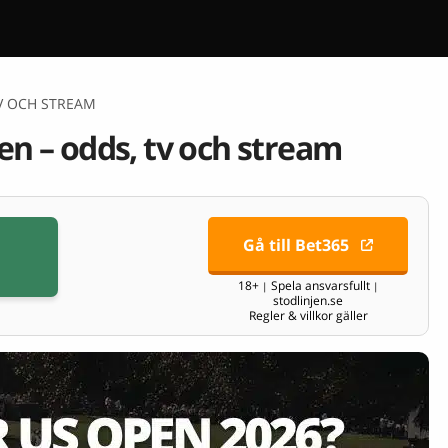
TV OCH STREAM
en – odds, tv och stream
Gå till Bet365
18+
Spela ansvarsfullt
|
|
stodlinjen.se
Regler & villkor gäller