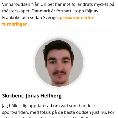
Vinnaroddsen från Unibet har inte förändrats mycket på
mästerskapet. Danmark är fortsatt i topp följt av
Frankrike och sedan Sverige,
precis som inför
turneringen
.
Skribent:
Jonas Hellberg
Jag håller dig uppdaterad om vad som händer i
sportvärlden, med fokus på de bästa oddsen just nu. För