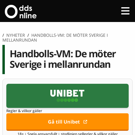
/
NYHETER
/
HANDBOLLS-VM: DE MÖTER SVERIGE I
MELLANRUNDAN
Handbolls-VM: De möter
Sverige i mellanrundan
Regler & villkor gäller
Gå till Unibet
18+
Spela ansvarsfullt
stodlinjen.se
Regler & villkor gäller
|
|