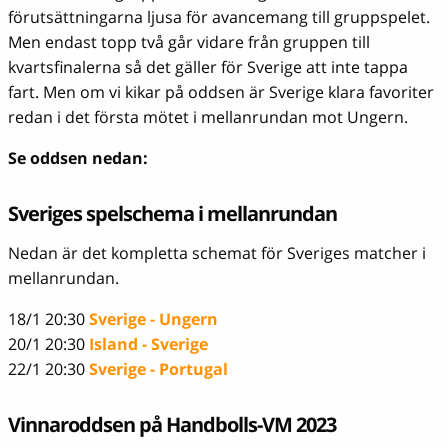
förutsättningarna ljusa för avancemang till gruppspelet.
Men endast topp två går vidare från gruppen till
kvartsfinalerna så det gäller för Sverige att inte tappa
fart. Men om vi kikar på oddsen är Sverige klara favoriter
redan i det första mötet i mellanrundan mot Ungern.
Se oddsen nedan:
Sveriges spelschema i mellanrundan
Nedan är det kompletta schemat för Sveriges matcher i
mellanrundan.
18/1 20:30
Sverige - Ungern
20/1 20:30
Island - Sverige
22/1 20:30
Sverige - Portugal
Vinnaroddsen på Handbolls-VM 2023