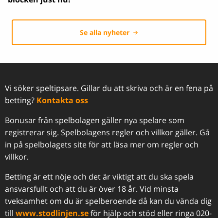
Se alla nyheter
Vi söker speltipsare. Gillar du att skriva och är en fena på
betting?
Kontakta oss
Bonusar från spelbolagen gäller nya spelare som
registrerar sig. Spelbolagens regler och villkor gäller. Gå
in på spelbolagets site för att läsa mer om regler och
villkor.
Betting är ett nöje och det är viktigt att du ska spela
ansvarsfullt och att du är över 18 år. Vid minsta
tveksamhet om du är spelberoende då kan du vända dig
till
www.stodlinjen.se
för hjälp och stöd eller ringa 020-