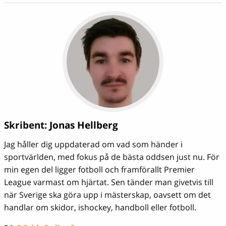
Skribent:
Jonas Hellberg
Jag håller dig uppdaterad om vad som händer i
sportvärlden, med fokus på de bästa oddsen just nu. För
min egen del ligger fotboll och framförallt Premier
League varmast om hjärtat. Sen tänder man givetvis till
när Sverige ska göra upp i mästerskap, oavsett om det
handlar om skidor, ishockey, handboll eller fotboll.