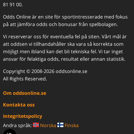
81 91 00.
Odds Online är en site för sportintresserade med fokus
på att jämföra odds och bonusar från spelbolagen.
Vi reserverar oss för eventuella fel på siten. Vårt mål är
att oddsen vi tillhandahåller ska vara så korrekta som
möjligt men ibland kan det bli tekniska fel. Vi tar inget
ansvar för felaktiga odds, resultat eller annan statistik.
Copyright © 2008-2026 oddsonline.se
All Rights Reserved.
Om oddsonline.se
Kontakta oss
Integritetspolicy
Andra språk:
Norska
Finska