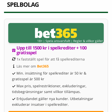
SPELBOLAG
18+
Spela ansvarsfullt
Regler & villkor gäller
|
|
Upp till 1500 kr i spelkrediter + 100 
gratisspel
1x fastställt spel för att få spelkrediterna
Läs mer om 
Bet365
Min. insättning för spelkrediter är 50 kr &
gratisspel är 500 kr
Max pris, spelrestriktioner, exkluderingar,
tidsbegränsningar samt villkor tillämpas.
Erbjudandet gäller nya kunder. Utbetalningar
exkluderar insatser i spelkrediter.