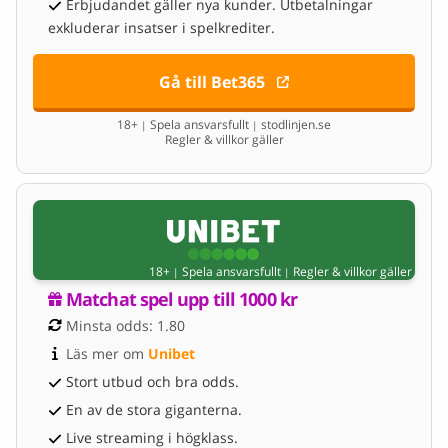
Erbjudandet gäller nya kunder. Utbetalningar
exkluderar insatser i spelkrediter.
Gå till Bet365
18+
Spela ansvarsfullt
stodlinjen.se
|
|
Regler & villkor gäller
18+
Spela ansvarsfullt
Regler & villkor gäller
|
|
Matchat spel upp till 1000 kr
Minsta odds: 1.80
Läs mer om 
Unibet
Stort utbud och bra odds.
En av de stora giganterna.
Live streaming i högklass.