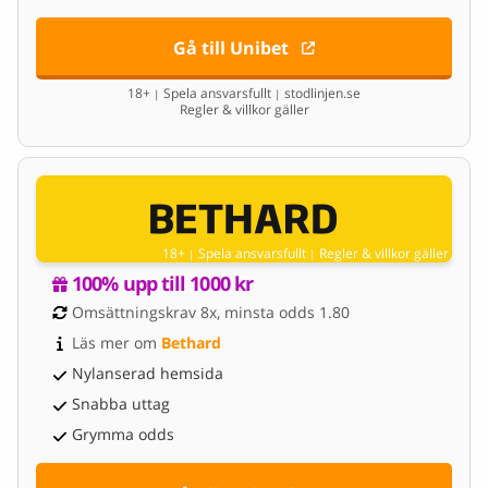
Gå till Unibet
18+
Spela ansvarsfullt
stodlinjen.se
|
|
Regler & villkor gäller
18+
Spela ansvarsfullt
Regler & villkor gäller
|
|
100% upp till 1000 kr
Omsättningskrav 8x, minsta odds 1.80
Läs mer om 
Bethard
Nylanserad hemsida
Snabba uttag
Grymma odds