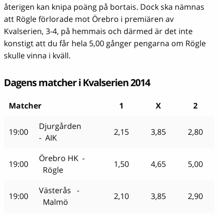
återigen kan knipa poäng på bortais. Dock ska nämnas
att Rögle förlorade mot Örebro i premiären av
Kvalserien, 3-4, på hemmais och därmed är det inte
konstigt att du får hela 5,00 gånger pengarna om Rögle
skulle vinna i kväll.
Dagens matcher i Kvalserien 2014
Matcher
1
X
2
Djurgården
19:00
2,15
3,85
2,80
- AIK
Örebro HK -
19:00
1,50
4,65
5,00
Rögle
Västerås -
19:00
2,10
3,85
2,90
Malmö