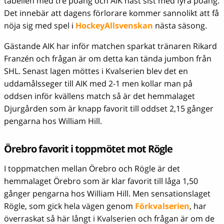
tabellen med tre poäng och AIK näst sist med fyra poäng.
Det innebär att dagens förlorare kommer sannolikt att få
nöja sig med spel i
HockeyAllsvenskan
nästa säsong.
Gästande AIK har inför matchen sparkat tränaren Rikard
Franzén och frågan är om detta kan tända jumbon från
SHL. Senast lagen möttes i Kvalserien blev det en
uddamålsseger till AIK med 2-1 men kollar man på
oddsen inför kvällens match så är det hemmalaget
Djurgården som är knapp favorit till oddset 2,15 gånger
pengarna hos William Hill.
Örebro favorit i toppmötet mot Rögle
I toppmatchen mellan Örebro och Rögle är det
hemmalaget Örebro som är klar favorit till låga 1,50
gånger pengarna hos William Hill. Men sensationslaget
Rögle, som gick hela vägen genom
Förkvalserien
, har
överraskat så här långt i Kvalserien och frågan är om de