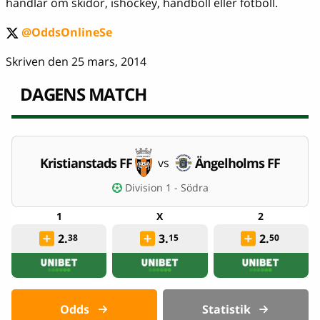
handlar om skidor, ishockey, handboll eller fotboll.
@OddsOnlineSe
twitter
Skriven den 25 mars, 2014
DAGENS MATCH
Kristianstads FF
Ängelholms FF
vs
Division 1 - Södra
2.
3.
2.
38
15
50
Odds
Statistik