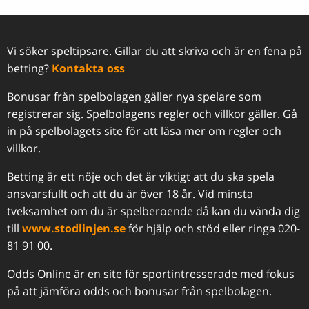
Vi söker speltipsare. Gillar du att skriva och är en fena på
betting?
Kontakta oss
Bonusar från spelbolagen gäller nya spelare som
registrerar sig. Spelbolagens regler och villkor gäller. Gå
in på spelbolagets site för att läsa mer om regler och
villkor.
Betting är ett nöje och det är viktigt att du ska spela
ansvarsfullt och att du är över 18 år. Vid minsta
tveksamhet om du är spelberoende då kan du vända dig
till
www.stodlinjen.se
för hjälp och stöd eller ringa 020-
81 91 00.
Odds Online är en site för sportintresserade med fokus
på att jämföra odds och bonusar från spelbolagen.