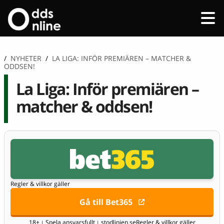
/
NYHETER
/
LA LIGA: INFÖR PREMIÄREN – MATCHER &
ODDSEN!
La Liga: Inför premiären –
matcher & oddsen!
Regler & villkor gäller
Gå till Bet365
18+
Spela ansvarsfullt
stodlinjen.se
Regler & villkor gäller
|
|