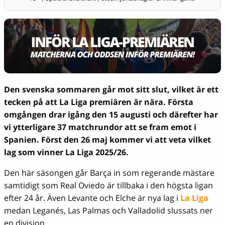
Den svenska sommaren går mot sitt slut, vilket är ett
tecken på att La Liga premiären är nära. Första
omgången drar igång den 15 augusti och därefter har
vi ytterligare 37 matchrundor att se fram emot i
Spanien. Först den 26 maj kommer vi att veta vilket
lag som vinner La Liga 2025/26.
Den här säsongen går Barça in som regerande mästare
samtidigt som Real Oviedo är tillbaka i den högsta ligan
efter 24 år. Även Levante och Elche är nya lag i
La Liga
medan Leganés, Las Palmas och Valladolid slussats ner
en division.