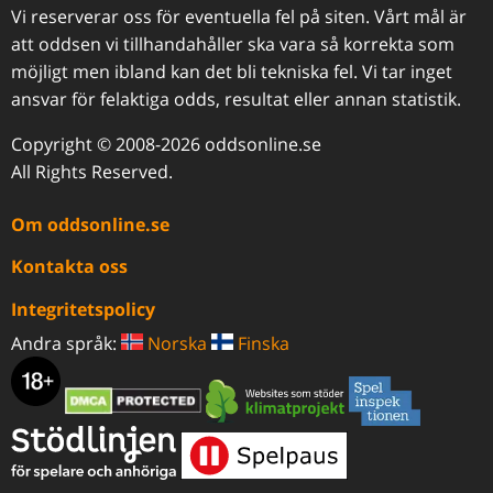
Vi reserverar oss för eventuella fel på siten. Vårt mål är
att oddsen vi tillhandahåller ska vara så korrekta som
möjligt men ibland kan det bli tekniska fel. Vi tar inget
ansvar för felaktiga odds, resultat eller annan statistik.
Copyright © 2008-2026 oddsonline.se
All Rights Reserved.
Om oddsonline.se
Kontakta oss
Integritetspolicy
Andra språk:
Norska
Finska