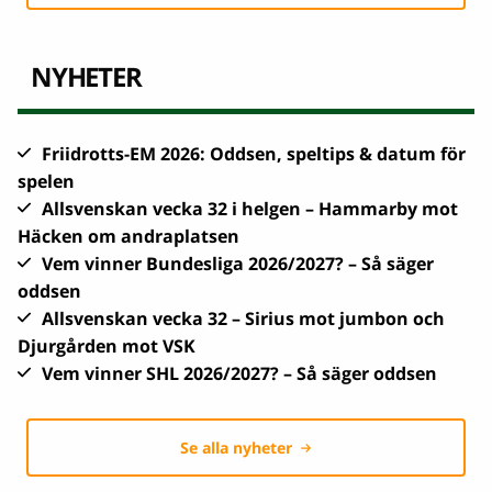
NYHETER
Friidrotts-EM 2026: Oddsen, speltips & datum för
spelen
Allsvenskan vecka 32 i helgen – Hammarby mot
Häcken om andraplatsen
Vem vinner Bundesliga 2026/2027? – Så säger
oddsen
Allsvenskan vecka 32 – Sirius mot jumbon och
Djurgården mot VSK
Vem vinner SHL 2026/2027? – Så säger oddsen
Se alla nyheter