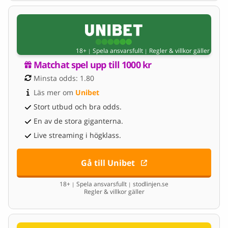
18+
Spela ansvarsfullt
Regler & villkor gäller
|
|
Matchat spel upp till 1000 kr
Minsta odds: 1.80
Läs mer om 
Unibet
Stort utbud och bra odds.
En av de stora giganterna.
Live streaming i högklass.
Gå till Unibet
18+
Spela ansvarsfullt
stodlinjen.se
|
|
Regler & villkor gäller