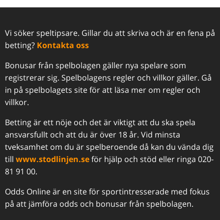
Vi söker speltipsare. Gillar du att skriva och är en fena på
betting?
Kontakta oss
Bonusar från spelbolagen gäller nya spelare som
registrerar sig. Spelbolagens regler och villkor gäller. Gå
in på spelbolagets site för att läsa mer om regler och
villkor.
Betting är ett nöje och det är viktigt att du ska spela
ansvarsfullt och att du är över 18 år. Vid minsta
tveksamhet om du är spelberoende då kan du vända dig
till
www.stodlinjen.se
för hjälp och stöd eller ringa 020-
81 91 00.
Odds Online är en site för sportintresserade med fokus
på att jämföra odds och bonusar från spelbolagen.