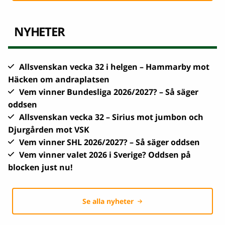
NYHETER
Allsvenskan vecka 32 i helgen – Hammarby mot
Häcken om andraplatsen
Vem vinner Bundesliga 2026/2027? – Så säger
oddsen
Allsvenskan vecka 32 – Sirius mot jumbon och
Djurgården mot VSK
Vem vinner SHL 2026/2027? – Så säger oddsen
Vem vinner valet 2026 i Sverige? Oddsen på
blocken just nu!
Se alla nyheter