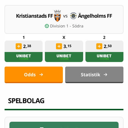
Kristianstads FF
Ängelholms FF
vs
Division 1 - Södra
2.
3.
2.
38
15
50
Odds
Statistik
SPELBOLAG