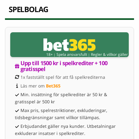
SPELBOLAG
18+
Spela ansvarsfullt
Regler & villkor gäller
|
|
Upp till 1500 kr i spelkrediter + 100 
gratisspel
1x fastställt spel för att få spelkrediterna
Läs mer om 
Bet365
Min. insättning för spelkrediter är 50 kr &
gratisspel är 500 kr
Max pris, spelrestriktioner, exkluderingar,
tidsbegränsningar samt villkor tillämpas.
Erbjudandet gäller nya kunder. Utbetalningar
exkluderar insatser i spelkrediter.