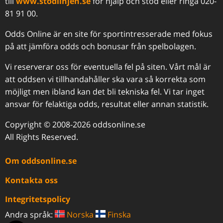
till
www.stodlinjen.se
för hjälp och stöd eller ringa 020-
81 91 00.
Odds Online är en site för sportintresserade med fokus
på att jämföra odds och bonusar från spelbolagen.
Vi reserverar oss för eventuella fel på siten. Vårt mål är
att oddsen vi tillhandahåller ska vara så korrekta som
möjligt men ibland kan det bli tekniska fel. Vi tar inget
ansvar för felaktiga odds, resultat eller annan statistik.
Copyright © 2008-2026 oddsonline.se
All Rights Reserved.
Om oddsonline.se
Kontakta oss
Integritetspolicy
Andra språk:
Norska
Finska