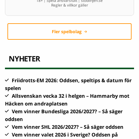
18+
Spela ansvarsfullt
stodlinjen.se
|
|
Regler & villkor gäller
Fler spelbolag
NYHETER
Friidrotts-EM 2026: Oddsen, speltips & datum för
spelen
Allsvenskan vecka 32 i helgen – Hammarby mot
Häcken om andraplatsen
Vem vinner Bundesliga 2026/2027? – Så säger
oddsen
Vem vinner SHL 2026/2027? – Så säger oddsen
Vem vinner valet 2026 i Sverige? Oddsen på