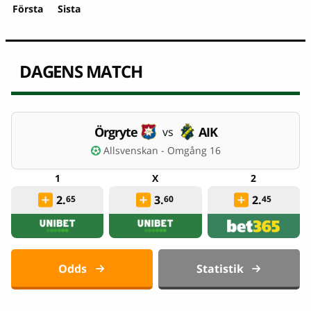
Första
Sista
DAGENS MATCH
Örgryte
AIK
vs
Allsvenskan - Omgång 16
2.
3.
2.
65
60
45
Odds
Statistik