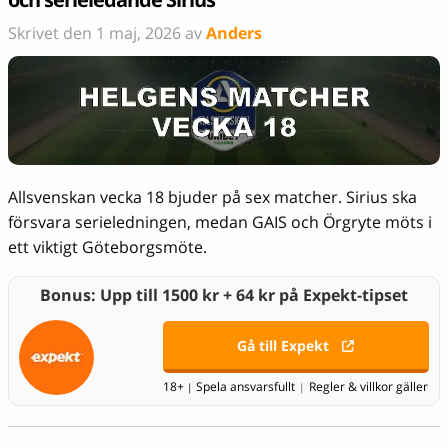
Skrivet den 1 maj, 2026 av
Anders
Allsvenskan vecka 18 bjuder på sex matcher. Sirius ska
försvara serieledningen, medan GAIS och Örgryte möts i
ett viktigt Göteborgsmöte.
Upp till 1500 kr + 64 kr på Expekt-tipset
Gå till Expekt
18+
Spela ansvarsfullt
Regler & villkor gäller
|
|