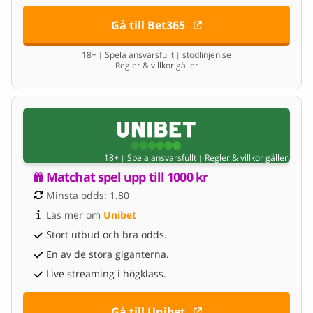
Gå till Bet365
18+
Spela ansvarsfullt
stodlinjen.se
|
|
Regler & villkor gäller
18+
Spela ansvarsfullt
Regler & villkor gäller
|
|
Matchat spel upp till 1000 kr
Minsta odds: 1.80
Läs mer om 
Unibet
Stort utbud och bra odds.
En av de stora giganterna.
Live streaming i högklass.
Gå till Unibet