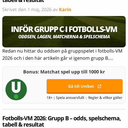
Skrivet den 1 maj, 2026 av
Karin
Redan nu hittar du oddsen på gruppspelet i fotbolls-VM
2026 och i den här artikeln går vi igenom grupp B….
Matchat spel upp till 1000 kr
Gå till Unibet
18+
Spela ansvarsfullt
Regler & villkor gäller
|
|
Fotbolls-VM 2026: Grupp B – odds, spelschema,
tabell & resultat