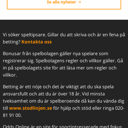
Se alla nyheter
Vi söker speltipsare. Gillar du att skriva och är en fena på
betting?
Kontakta oss
Bonusar från spelbolagen gäller nya spelare som
registrerar sig. Spelbolagens regler och villkor gäller. Gå
in på spelbolagets site för att läsa mer om regler och
villkor.
Betting är ett nöje och det är viktigt att du ska spela
ansvarsfullt och att du är över 18 år. Vid minsta
tveksamhet om du är spelberoende då kan du vända dig
till
www.stodlinjen.se
för hjälp och stöd eller ringa 020-
81 91 00.
Odds Online är en site för sportintresserade med fokus