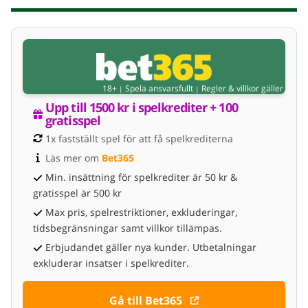
18+
Spela ansvarsfullt
Regler & villkor gäller
|
|
Upp till 1500 kr i spelkrediter + 100 
gratisspel
1x fastställt spel för att få spelkrediterna
Läs mer om 
Bet365
Min. insättning för spelkrediter är 50 kr &
gratisspel är 500 kr
Max pris, spelrestriktioner, exkluderingar,
tidsbegränsningar samt villkor tillämpas.
Erbjudandet gäller nya kunder. Utbetalningar
exkluderar insatser i spelkrediter.
Gå till Bet365