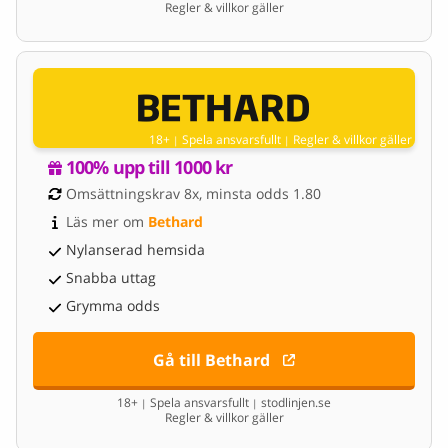
Regler & villkor gäller
18+
Spela ansvarsfullt
Regler & villkor gäller
|
|
100% upp till 1000 kr
Omsättningskrav 8x, minsta odds 1.80
Läs mer om 
Bethard
Nylanserad hemsida
Snabba uttag
Grymma odds
Gå till Bethard
18+
Spela ansvarsfullt
stodlinjen.se
|
|
Regler & villkor gäller