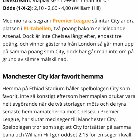
Livestream:
Viaplay.se ? TV+Film 1 mån för 0:-
Odds (1-X-2):
2,10 - 2,60 - 4,00 (William Hill)
Med nio raka segrar i
Premier League
så intar City andra
platsen i
PL-tabellen
, två poäng bakom serieledande
Arsenal. Dock är inte Chelsea långt efter, endast tre
poäng, och vinner gästerna från London så går man upp
på samma poäng som City, dock har går man inte om på
grund av sämre målskillnad.
Manchester City klar favorit hemma
Hemma på Ethiad Stadium håller spelbolagen City som
favorit, inte så konstigt eftersom hemmaplan brukar vara
helt avgörande när de två storlagen möts och de fyra
senaste hemmamatcherna mot Chelsea, i Premier
League, har slutat med seger till Manchester City.
Spelbolagen tror som sagt att City fortsätter på samma
bana och William Hill ger oddset 2,15 för en seger i kväll