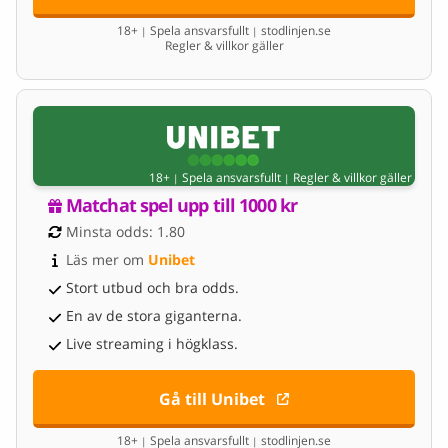
18+
Spela ansvarsfullt
stodlinjen.se
|
|
Regler & villkor gäller
18+
Spela ansvarsfullt
Regler & villkor gäller
|
|
Matchat spel upp till 1000 kr
Minsta odds: 1.80
Läs mer om 
Unibet
Stort utbud och bra odds.
En av de stora giganterna.
Live streaming i högklass.
Gå till Unibet
18+
Spela ansvarsfullt
stodlinjen.se
|
|