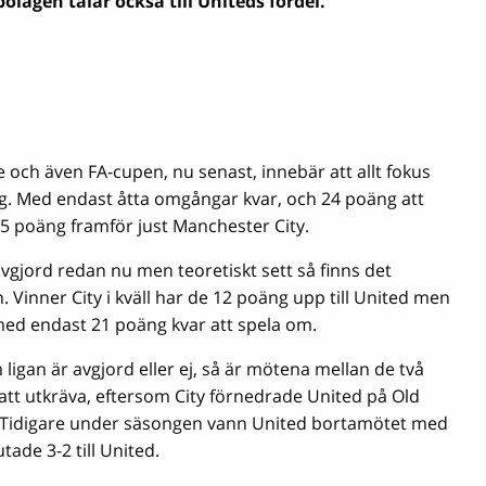
olagen talar också till Uniteds fördel.
ch även FA-cupen, nu senast, innebär att allt fokus
g. Med endast åtta omgångar kvar, och 24 poäng att
5 poäng framför just Manchester City.
gjord redan nu men teoretiskt sett så finns det
. Vinner City i kväll har de 12 poäng upp till United men
 med endast 21 poäng kvar att spela om.
 ligan är avgjord eller ej, så är mötena mellan de två
 att utkräva, eftersom City förnedrade United på Old
. Tidigare under säsongen vann United bortamötet med
ade 3-2 till United.