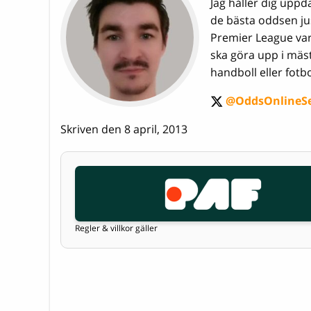
Jag håller dig upp
de bästa oddsen jus
Premier League varm
ska göra upp i mäs
handboll eller fotbo
@OddsOnlineS
twitter
Skriven den 8 april, 2013
Regler & villkor gäller