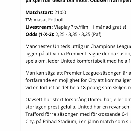
på spel när dessa två möts. Oddsen från spelb
Matchstart:
21:00
TV:
Viasat Fotboll
Livestream:
Viaplay ? tv/film i 1 månad gratis!
Odds (1-X-2):
2,25 - 3,35 - 3,25 (Paf)
Manchester Uniteds uttåg ur Champions League o
ligger på att vinna Premier League denna säson
spela om, leder United komfortabelt med hela 1
Man kan säga att Premier League-säsongen är av
fortfarande en möjlighet för City att komma igen
vid en förlust är det hela 18 poäng som skiljer,
Oavsett hur stort försprång United har, eller om
storlagen prestigefulla. United har en revansch
Trafford förra säsongen med förkrossande 6-1
City, på Etihad Stadium, i en jämn match som slut