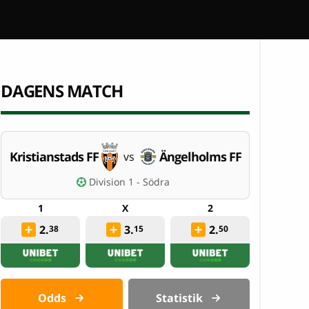
DAGENS MATCH
Kristianstads FF
Ängelholms FF
vs
Division 1 - Södra
2.
3.
2.
38
15
50
Odds
Statistik