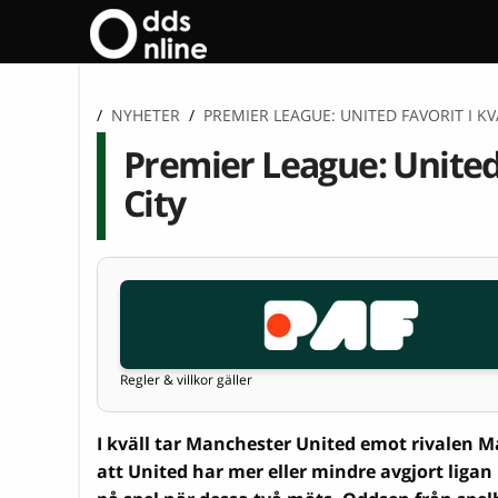
/
NYHETER
/
PREMIER LEAGUE: UNITED FAVORIT I K
Premier League: United 
City
Regler & villkor gäller
I kväll tar Manchester United emot rivalen M
att United har mer eller mindre avgjort ligan