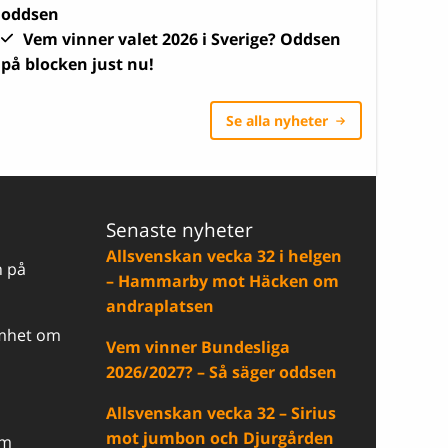
oddsen
Vem vinner valet 2026 i Sverige? Oddsen
på blocken just nu!
Se alla nyheter
Senaste nyheter
Allsvenskan vecka 32 i helgen
n på
– Hammarby mot Häcken om
andraplatsen
samhet om
Vem vinner Bundesliga
2026/2027? – Så säger oddsen
Allsvenskan vecka 32 – Sirius
mot jumbon och Djurgården
om