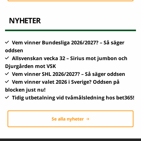
NYHETER
Vem vinner Bundesliga 2026/2027? – Så säger
oddsen
Allsvenskan vecka 32 – Sirius mot jumbon och
Djurgården mot VSK
Vem vinner SHL 2026/2027? – Så säger oddsen
Vem vinner valet 2026 i Sverige? Oddsen på
blocken just nu!
Tidig utbetalning vid tvåmålsledning hos bet365!
Se alla nyheter