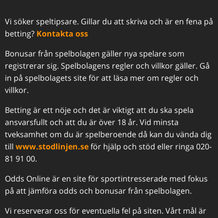
Vi söker speltipsare. Gillar du att skriva och är en fena på
betting?
Kontakta oss
Bonusar från spelbolagen gäller nya spelare som
registrerar sig. Spelbolagens regler och villkor gäller. Gå
in på spelbolagets site för att läsa mer om regler och
villkor.
Betting är ett nöje och det är viktigt att du ska spela
ansvarsfullt och att du är över 18 år. Vid minsta
tveksamhet om du är spelberoende då kan du vända dig
till
www.stodlinjen.se
för hjälp och stöd eller ringa 020-
81 91 00.
Odds Online är en site för sportintresserade med fokus
på att jämföra odds och bonusar från spelbolagen.
Vi reserverar oss för eventuella fel på siten. Vårt mål är