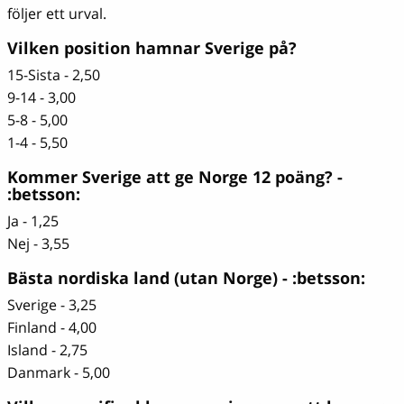
följer ett urval.
Vilken position hamnar Sverige på?
15-Sista - 2,50
9-14 - 3,00
5-8 - 5,00
1-4 - 5,50
Kommer Sverige att ge Norge 12 poäng? -
:betsson:
Ja - 1,25
Nej - 3,55
Bästa nordiska land (utan Norge) - :betsson:
Sverige - 3,25
Finland - 4,00
Island - 2,75
Danmark - 5,00