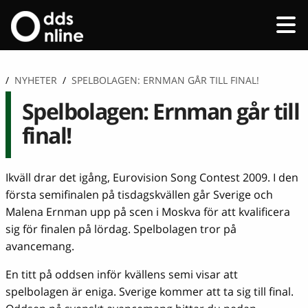
/
NYHETER
/
SPELBOLAGEN: ERNMAN GÅR TILL FINAL!
Spelbolagen: Ernman går till
final!
Ikväll drar det igång, Eurovision Song Contest 2009. I den
första semifinalen på tisdagskvällen går Sverige och
Malena Ernman upp på scen i Moskva för att kvalificera
sig för finalen på lördag. Spelbolagen tror på
avancemang.
En titt på oddsen inför kvällens semi visar att
spelbolagen är eniga. Sverige kommer att ta sig till final.