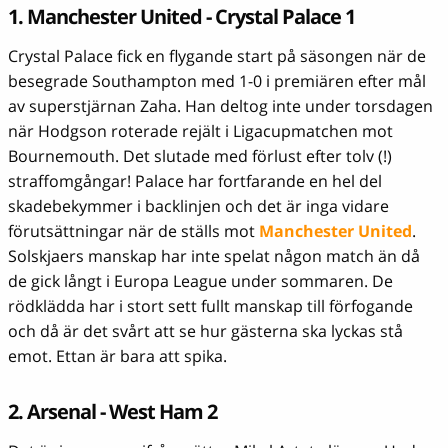
1. Manchester United - Crystal Palace 1
Crystal Palace fick en flygande start på säsongen när de
besegrade Southampton med 1-0 i premiären efter mål
av superstjärnan Zaha. Han deltog inte under torsdagen
när Hodgson roterade rejält i Ligacupmatchen mot
Bournemouth. Det slutade med förlust efter tolv (!)
straffomgångar! Palace har fortfarande en hel del
skadebekymmer i backlinjen och det är inga vidare
förutsättningar när de ställs mot
Manchester United
.
Solskjaers manskap har inte spelat någon match än då
de gick långt i Europa League under sommaren. De
rödklädda har i stort sett fullt manskap till förfogande
och då är det svårt att se hur gästerna ska lyckas stå
emot. Ettan är bara att spika.
2. Arsenal - West Ham 2