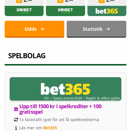
2.
3.
2.
Odds
Statistik
SPELBOLAG
18+
Spela ansvarsfullt
Regler & villkor gäller
|
|
Upp till 1500 kr i spelkrediter + 100 
gratisspel
1x fastställt spel för att få spelkrediterna
Läs mer om 
Bet365