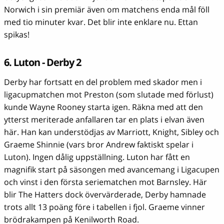
Norwich i sin premiär även om matchens enda mål föll
med tio minuter kvar. Det blir inte enklare nu. Ettan
spikas!
6. Luton - Derby 2
Derby har fortsatt en del problem med skador men i
ligacupmatchen mot Preston (som slutade med förlust)
kunde Wayne Rooney starta igen. Räkna med att den
ytterst meriterade anfallaren tar en plats i elvan även
här. Han kan understödjas av Marriott, Knight, Sibley och
Graeme Shinnie (vars bror Andrew faktiskt spelar i
Luton). Ingen dålig uppställning. Luton har fått en
magnifik start på säsongen med avancemang i Ligacupen
och vinst i den första seriematchen mot Barnsley. Här
blir The Hatters dock övervärderade, Derby hamnade
trots allt 13 poäng före i tabellen i fjol. Graeme vinner
brödrakampen på Kenilworth Road.