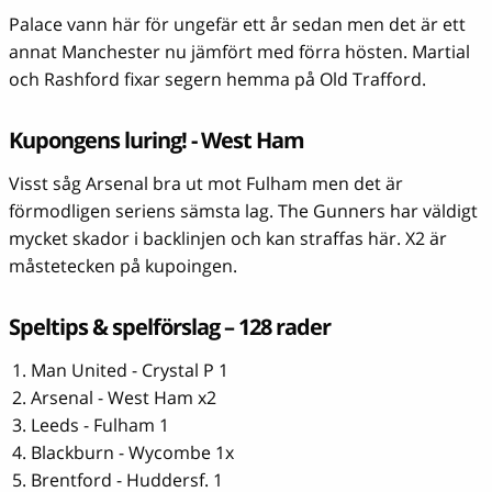
Palace vann här för ungefär ett år sedan men det är ett
annat Manchester nu jämfört med förra hösten. Martial
och Rashford fixar segern hemma på Old Trafford.
Kupongens luring! - West Ham
Visst såg Arsenal bra ut mot Fulham men det är
förmodligen seriens sämsta lag. The Gunners har väldigt
mycket skador i backlinjen och kan straffas här. X2 är
måstetecken på kupoingen.
Speltips & spelförslag – 128 rader
Man United - Crystal P 1
Arsenal - West Ham x2
Leeds - Fulham 1
Blackburn - Wycombe 1x
Brentford - Huddersf. 1