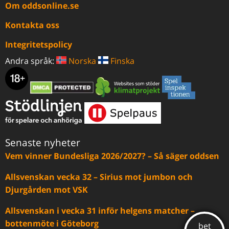
Om oddsonline.se
Kontakta oss
Integritetspolicy
Andra språk:
Norska
Finska
Senaste nyheter
Vem vinner Bundesliga 2026/2027? – Så säger oddsen
Allsvenskan vecka 32 – Sirius mot jumbon och
Djurgården mot VSK
Allsvenskan i vecka 31 inför helgens matcher –
bottenmöte i Göteborg