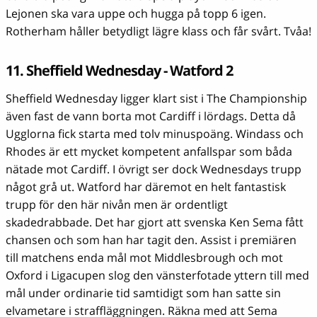
Lejonen ska vara uppe och hugga på topp 6 igen.
Rotherham håller betydligt lägre klass och får svårt. Tvåa!
11. Sheffield Wednesday - Watford 2
Sheffield Wednesday ligger klart sist i The Championship
även fast de vann borta mot Cardiff i lördags. Detta då
Ugglorna fick starta med tolv minuspoäng. Windass och
Rhodes är ett mycket kompetent anfallspar som båda
nätade mot Cardiff. I övrigt ser dock Wednesdays trupp
något grå ut. Watford har däremot en helt fantastisk
trupp för den här nivån men är ordentligt
skadedrabbade. Det har gjort att svenska Ken Sema fått
chansen och som han har tagit den. Assist i premiären
till matchens enda mål mot Middlesbrough och mot
Oxford i Ligacupen slog den vänsterfotade yttern till med
mål under ordinarie tid samtidigt som han satte sin
elvametare i straffläggningen. Räkna med att Sema