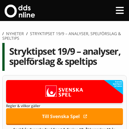
/
NYHETER
/
STRYKTIPSET 19/9 – ANALYSER, SPELFÖRSLAG &
SPELTIPS
Stryktipset 19/9 – analyser,
spelförslag & speltips
Regler & villkor gäller
Till Svenska Spel