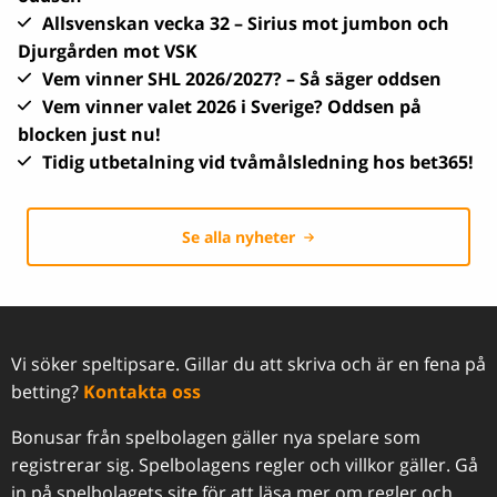
Allsvenskan vecka 32 – Sirius mot jumbon och
Djurgården mot VSK
Vem vinner SHL 2026/2027? – Så säger oddsen
Vem vinner valet 2026 i Sverige? Oddsen på
blocken just nu!
Tidig utbetalning vid tvåmålsledning hos bet365!
Se alla nyheter
Vi söker speltipsare. Gillar du att skriva och är en fena på
betting?
Kontakta oss
Bonusar från spelbolagen gäller nya spelare som
registrerar sig. Spelbolagens regler och villkor gäller. Gå
in på spelbolagets site för att läsa mer om regler och