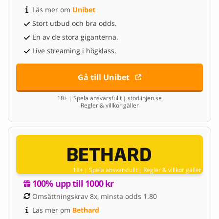
Läs mer om 
Unibet
Stort utbud och bra odds.
En av de stora giganterna.
Live streaming i högklass.
Gå till Unibet
18+
Spela ansvarsfullt
stodlinjen.se
|
|
Regler & villkor gäller
18+
Spela ansvarsfullt
Regler & villkor gäller
|
|
100% upp till 1000 kr
Omsättningskrav 8x, minsta odds 1.80
Läs mer om 
Bethard