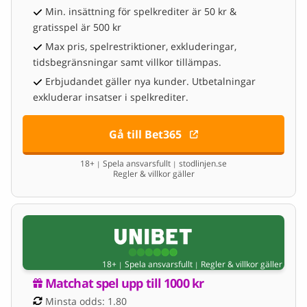
Min. insättning för spelkrediter är 50 kr &
gratisspel är 500 kr
Max pris, spelrestriktioner, exkluderingar,
tidsbegränsningar samt villkor tillämpas.
Erbjudandet gäller nya kunder. Utbetalningar
exkluderar insatser i spelkrediter.
Gå till Bet365
18+
Spela ansvarsfullt
stodlinjen.se
|
|
Regler & villkor gäller
18+
Spela ansvarsfullt
Regler & villkor gäller
|
|
Matchat spel upp till 1000 kr
Minsta odds: 1.80